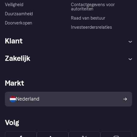
Veiligheid
Contactgegevens voor
autoriteiten
Duurzaamheid
Raad van bestuur
Doorverkopen
Investeerdersrelaties
Klant
Hulp
Klachten
Zakelijk
Login
Onze belofte
Webwinkelsupport
Developers
De Klarna app
Privacyinstellingen
Zakelijke login
Operationele status
Markt
Winkeloverzicht
Je herroepingsrecht
Verkoop met Klarna
Platformen en partners
Kopersbescherming voor
consumenten
Nederland
Volg