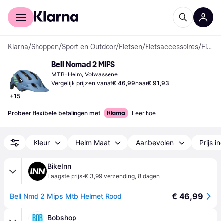
Voor shoppers
Voor bedrijven
Klarna
/
Shoppen
/
Sport en Outdoor
/
Fietsen
/
Fietsaccessoires
/
Fietshelmen
Bell Nomad 2 MIPS
MTB-Helm, Volwassene
Vergelijk prijzen vanaf
€ 46,99
naar
€ 91,93
+
15
Probeer flexibele betalingen met
Leer hoe
Kleur
Helm Maat
Aanbevolen
Prijs i
BikeInn
·
Laagste prijs
€ 3,99 verzending
,
8 dagen
€ 46,99
Bell Nmd 2 Mips Mtb Helmet Rood
Bobshop