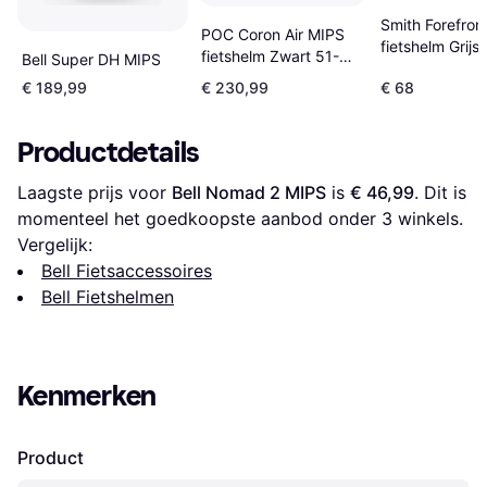
Smith Forefron
POC Coron Air MIPS
fietshelm Grijs
fietshelm Zwart 51-
Bell Super DH MIPS
62CM
54CM
€ 189,99
€ 230,99
€ 68
Productdetails
Laagste prijs voor 
Bell Nomad 2 MIPS
 is 
€ 46,99
. Dit is 
momenteel het goedkoopste aanbod onder 
3
 winkels.
Vergelijk:
Bell Fietsaccessoires
Bell Fietshelmen
Kenmerken
Product