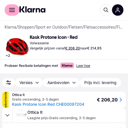
Voor shoppers
Voor bedrijven
Klarna
/
Shoppen
/
Sport en Outdoor
/
Fietsen
/
Fietsaccessoires
/
Fietshelmen
Kask Protone Icon - Red
Volwassene
Vergelijk prijzen vanaf
€ 206,20
naar
€ 214,95
+
2
Probeer flexibele betalingen met
Leer hoe
Versies
Aanbevolen
Prijs incl. levering
advertentie
Ottica It
€ 206,20
Gratis verzending
,
3-5 dagen
Kask Protone Icon Red CHE00097204
Ottica It
·
Laagste prijs
Gratis verzending
,
3-5 dagen