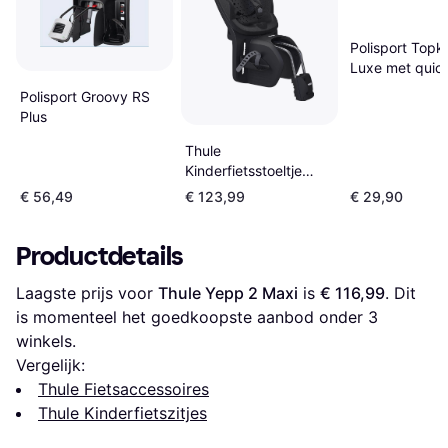
Polisport Topk
Luxe met quic
release
Polisport Groovy RS
bagagedragerb
Plus
zwart
Thule
Kinderfietsstoeltje
Fietsframe
€ 56,49
€ 123,99
€ 29,90
Productdetails
Laagste prijs voor 
Thule Yepp 2 Maxi
 is 
€ 116,99
. Dit 
is momenteel het goedkoopste aanbod onder 
3
winkels.
Vergelijk:
Thule Fietsaccessoires
Thule Kinderfietszitjes