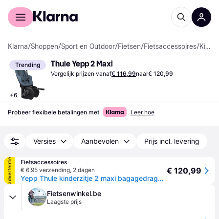
Voor shoppers
Voor bedrijven
Klarna
/
Shoppen
/
Sport en Outdoor
/
Fietsen
/
Fietsaccessoires
/
Kinderfietszitjes
Thule Yepp 2 Maxi
Trending
Vergelijk prijzen vanaf
€ 116,99
naar
€ 120,99
+
6
Probeer flexibele betalingen met
Leer hoe
Versies
Aanbevolen
Prijs incl. levering
advertentie
Fietsaccessoires
€ 120,99
€ 6,95 verzending
,
2 dagen
Yepp Thule kinderzitje 2 maxi bagagedrager bevestiging - egeisch blauw
Fietsenwinkel.be
Laagste prijs