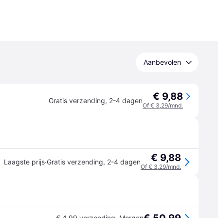
Aanbevolen
€ 9,88
Gratis verzending
,
2-4 dagen
Of € 3,29/mnd.
€ 9,88
·
Laagste prijs
Gratis verzending
,
2-4 dagen
Of € 3,29/mnd.
€ 4,99 verzending
,
Morgen