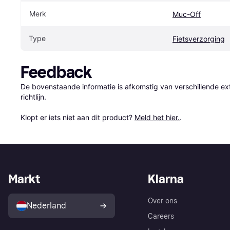
Merk
Muc-Off
Type
Fietsverzorging
Feedback
De bovenstaande informatie is afkomstig van verschillende ext
richtlijn.

Klopt er iets niet aan dit product? 
Meld het hier.
.
Markt
Klarna
Over ons
Nederland
Careers