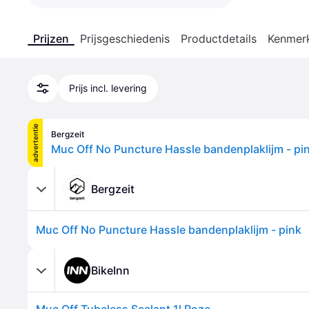
Prijzen
Prijsgeschiedenis
Productdetails
Kenmer
Prijs incl. levering
advertentie
Bergzeit
Muc Off No Puncture Hassle bandenplaklijm - pi
Bergzeit
Muc Off No Puncture Hassle bandenplaklijm - pink
BikeInn