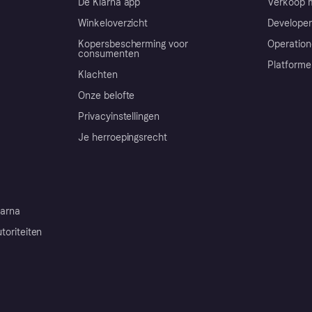
De Klarna app
Verkoop m
Winkeloverzicht
Developer
Kopersbescherming voor
Operation
consumenten
Platforme
Klachten
Onze belofte
Privacyinstellingen
Je herroepingsrecht
arna
toriteiten