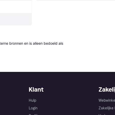
erne bronnen en is alleen bedoeld als 
Klant
Zakeli
Hulp
Webwinke
Login
Zakelijke 