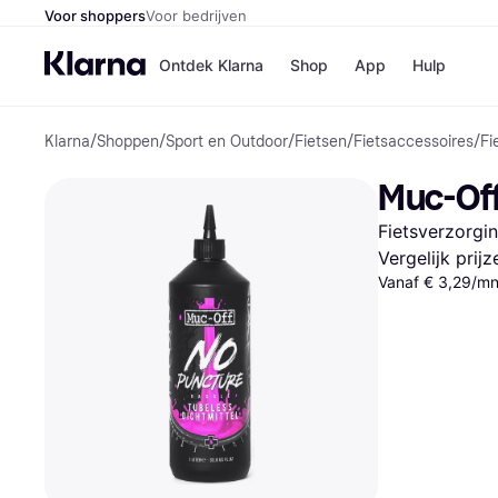
Voor shoppers
Voor bedrijven
Ontdek Klarna
Shop
App
Hulp
Klarna
/
Shoppen
/
Sport en Outdoor
/
Fietsen
/
Fietsaccessoires
/
Fi
Winkels
MediaMark
B
Muc-Off
Bol
B
Booking.c
B
Fietsverzorgi
H&M
B
Kruidvat
Vergelijk prij
Vanaf € 3,29/mn
Winkeloverzich