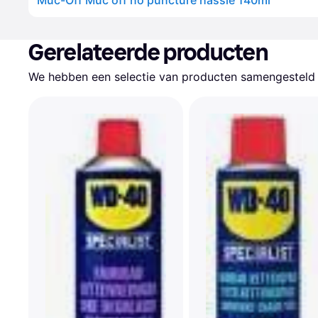
Muc-Off Muc off no puncture hassle 140ml
Gerelateerde producten
We hebben een selectie van producten samengesteld d