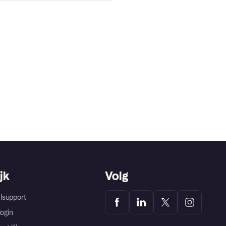
jk
Volg
lsupport
login