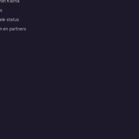
et Klarna
s
ele status
n en partners