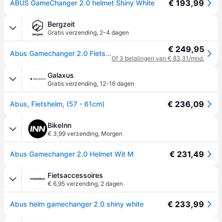
€ 193,99
ABUS GameChanger 2.0 helmet Shiny White
Bergzeit
Gratis verzending
,
2-4 dagen
€ 249,95
Abus Gamechanger 2.0 Fietshelm - Wit - 57-61CM
Of 3 betalingen van € 83,31/mnd.
Galaxus
Gratis verzending
,
12-16 dagen
€ 236,09
Abus, Fietshelm, (57 - 61cm)
BikeInn
€ 3,99 verzending
,
Morgen
€ 231,49
Abus Gamechanger 2.0 Helmet Wit M
Fietsaccessoires
€ 6,95 verzending
,
2 dagen
€ 233,99
Abus helm gamechanger 2.0 shiny white