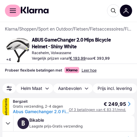
Voor shoppers
Voor bedrijven
Klarna
/
Shoppen
/
Sport en Outdoor
/
Fietsen
/
Fietsaccessoires
/
Fietshelmen
ABUS GameChanger 2.0 Mips Bicycle 
Helmet - Shiny White
Racehelm, Volwassene
Vergelijk prijzen vanaf
€ 193,99
naar
€ 393,99
+
4
Probeer flexibele betalingen met
Leer hoe
Helm Maat
Aanbevolen
Prijs incl. levering
advertentie
Bergzeit
€ 249,95
Gratis verzending
,
2-4 dagen
Of 3 betalingen van € 83,31/mnd.
Abus Gamechanger 2.0 Fietshelm - Wit - 57-61CM
Bikable
B
·
Laagste prijs
Gratis verzending