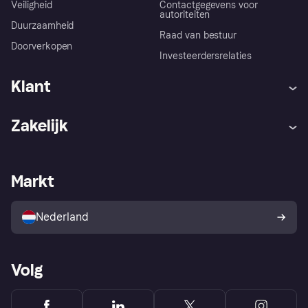
Veiligheid
Contactgegevens voor
autoriteiten
Duurzaamheid
Raad van bestuur
Doorverkopen
Investeerdersrelaties
Klant
Hulp
Klachten
Zakelijk
Login
Onze belofte
Webwinkelsupport
Developers
De Klarna app
Privacyinstellingen
Zakelijke login
Operationele status
Markt
Winkeloverzicht
Je herroepingsrecht
Verkoop met Klarna
Platformen en partners
Kopersbescherming voor
consumenten
Nederland
Volg