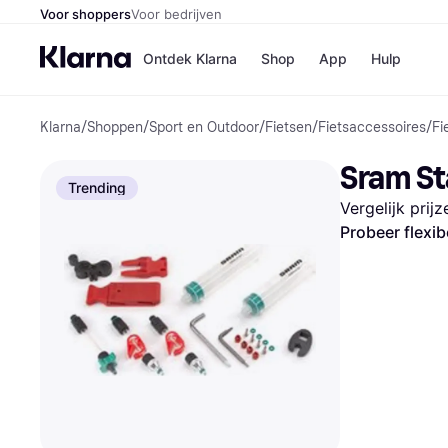
Voor shoppers
Voor bedrijven
Ontdek Klarna
Shop
App
Hulp
Klarna
/
Shoppen
/
Sport en Outdoor
/
Fietsen
/
Fietsaccessoires
/
Fi
Winkels
Media
B
Sram St
Bol
B
Trending
Booki
B
Vergelijk prij
H&M
B
Kruidv
Probeer flexib
Winkelove