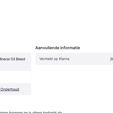
Aanvullende informatie
Vermeld op Klarna
neral Oil Bleed 
2
n Onderhoud
erne bronnen en is alleen bedoeld als 