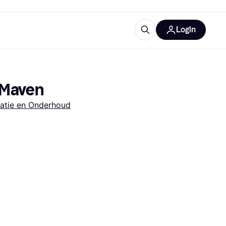
Login
trustingen
IM
8/Maven
ratie en Onderhoud
gorieën