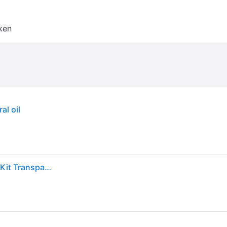
ken
al oil
Sram Db8/maven Standard Mineral Oil Brakes Bleed Kit Transparant