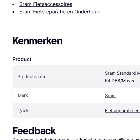
Sram Fietsaccessoires
Sram Fietsreparatie en Onderhoud
Kenmerken
Product
Sram Standard Mi
Productnaam
Kit DB8/Maven
Merk
Sram
Type
Fietsreparatie e
Feedback
De bovenstaande informatie is afkomstig van verschillende ext