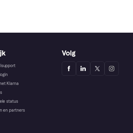
jk
Volg
lsupport
login
et Klarna
s
ele status
n en partners