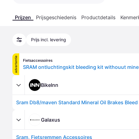
Prijzen
Prijsgeschiedenis
Productdetails
Kenmer
Prijs incl. levering
advertentie
Fietsaccessoires
SRAM ontluchtingskit bleeding kit withouut miner
BikeInn
Galaxus
Sram, Fietsremmen Accessoires