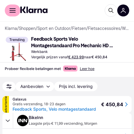
Voor shoppers
Voor bedrijven
Klarna
/
Shoppen
/
Sport en Outdoor
/
Fietsen
/
Fietsaccessoires
/
Werkbanken
Feedback Sports Velo 
Trending
Montagestandaard Pro Mechanic HD 
Rouge
Werkbank
Vergelijk prijzen vanaf
€ 423,99
naar
€ 450,84
Probeer flexibele betalingen met
Leer hoe
Aanbevolen
Prijs incl. levering
advertentie
Galaxus
€ 450,84
Gratis verzending
,
18-23 dagen
Feedback Sports, Velo montagestandaard
BikeInn
·
Laagste prijs
€ 11,99 verzending
,
Morgen