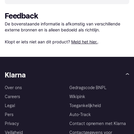
Feedback
De bovenstaande informatie is afkomstig van verschillende 
externe bronnen en is alleen bedoeld als richtlijn.

Klopt er iets niet aan dit product? 
Meld het hier.
.
Klarna
Over ons
Gedragscode BNPL
Careers
Wikipink
Legal
Toegankelijkheid
Pers
Auto-Track
Privacy
Contact opnemen met Klarna
Veiligheid
Contactgegevens voor