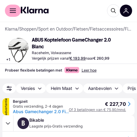
Voor shoppers
Voor bedrijven
Klarna
/
Shoppen
/
Sport en Outdoor
/
Fietsen
/
Fietsaccessoires
/
Fietshelmen
ABUS Koptelefoon GameChanger 2.0 
Blanc
Racehelm, Volwassene
Vergelijk prijzen vanaf
€ 193,99
naar
€ 260,99
+
1
Probeer flexibele betalingen met
Leer hoe
Versies
Helm Maat
Aanbevolen
Prijs
advertentie
Bergzeit
€ 227,70
Gratis verzending
,
2-4 dagen
Of 3 betalingen van € 75,90/mnd.
Abus Gamechanger 2.0 Fietshelm - Wit - 57-61CM
Bikable
B
·
Laagste prijs
Gratis verzending