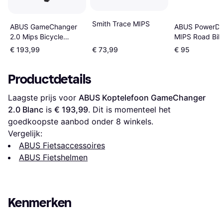
Smith Trace MIPS
ABUS PowerD
ABUS GameChanger
MIPS Road Bik
2.0 Mips Bicycle
Helmet Shiny 
Helmet - Shiny White
€ 193,99
€ 73,99
€ 95
Productdetails
Laagste prijs voor 
ABUS Koptelefoon GameChanger 
2.0 Blanc
 is 
€ 193,99
. Dit is momenteel het 
goedkoopste aanbod onder 
8
 winkels.
Vergelijk:
ABUS Fietsaccessoires
ABUS Fietshelmen
Kenmerken