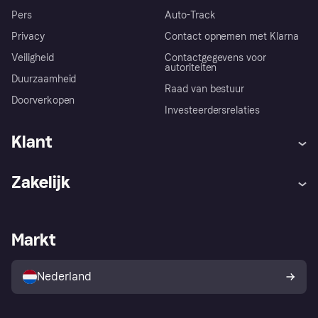
Pers
Auto-Track
Privacy
Contact opnemen met Klarna
Veiligheid
Contactgegevens voor
autoriteiten
Duurzaamheid
Raad van bestuur
Doorverkopen
Investeerdersrelaties
Klant
Hulp
Klachten
Zakelijk
Login
Onze belofte
Webwinkelsupport
Developers
De Klarna app
Privacyinstellingen
Zakelijke login
Operationele status
Markt
Winkeloverzicht
Je herroepingsrecht
Verkoop met Klarna
Platformen en partners
Kopersbescherming voor
consumenten
Nederland