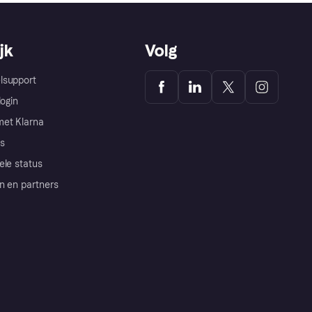
jk
Volg
lsupport
login
et Klarna
s
ele status
n en partners