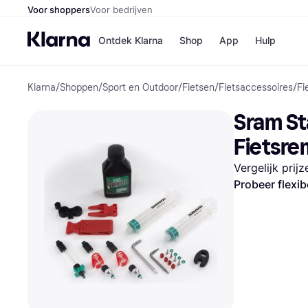
Voor shoppers
Voor bedrijven
Ontdek Klarna
Shop
App
Hulp
Klarna
/
Shoppen
/
Sport en Outdoor
/
Fietsen
/
Fietsaccessoires
/
Fi
Winkels
Media
B
Sram St
Bol
B
Booki
B
Fietsre
H&M
B
Kruidv
Vergelijk prij
Probeer flexib
Winkelove