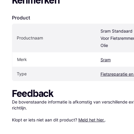
Kenmerken
Product
Sram Standaard O
Productnaam
Voor Fietsremmen
Olie
Merk
Sram
Type
Fietsreparatie e
Feedback
De bovenstaande informatie is afkomstig van verschillende ext
richtlijn.

Klopt er iets niet aan dit product? 
Meld het hier.
.