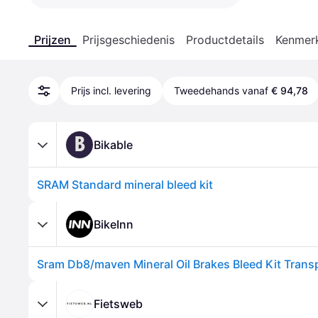
Prijzen
Prijsgeschiedenis
Productdetails
Kenmer
Prijs incl. levering
Tweedehands vanaf
€ 94,78
B
Bikable
SRAM Standard mineral bleed kit
BikeInn
Sram Db8/maven Mineral Oil Brakes Bleed Kit Trans
Fietsweb