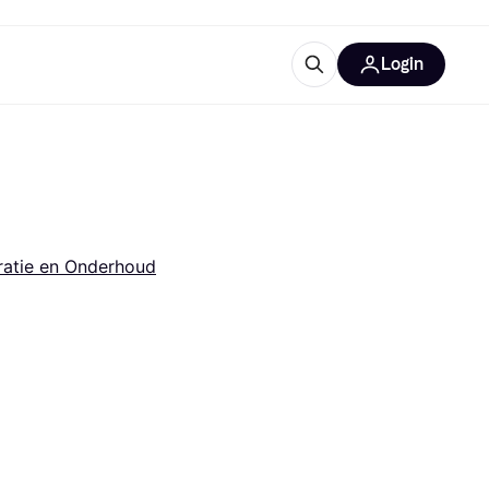
Login
trustingen
IM
ratie en Onderhoud
gorieën