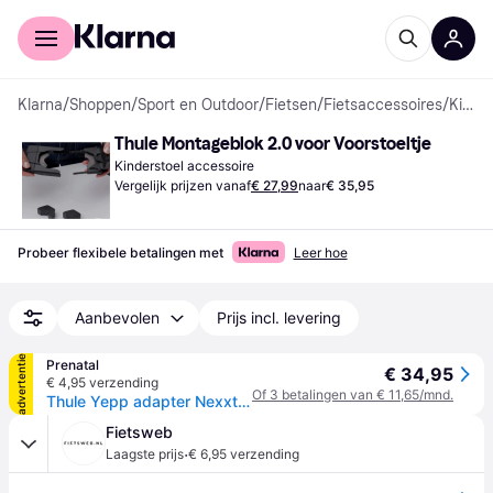
Voor shoppers
Voor bedrijven
Klarna
/
Shoppen
/
Sport en Outdoor
/
Fietsen
/
Fietsaccessoires
/
Kinderstoel accessoires
Thule Montageblok 2.0 voor Voorstoeltje
Kinderstoel accessoire
Vergelijk prijzen vanaf
€ 27,99
naar
€ 35,95
Probeer flexibele betalingen met
Leer hoe
Aanbevolen
Prijs incl. levering
advertentie
Prenatal
€ 34,95
€ 4,95 verzending
Of 3 betalingen van € 11,65/mnd.
Thule Yepp adapter Nexxt Mini Slim Fit - Black
Fietsweb
·
Laagste prijs
€ 6,95 verzending