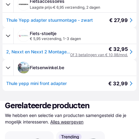
Fietsaccessoires
·
Laagste prijs
€ 6,95 verzending
,
2 dagen
€ 27,99
Thule Yepp adapter stuurmontage - zwart
Fiets-stoeltje
€ 5,95 verzending
,
1-3 dagen
€ 32,95
2, Nexxt en Nexxt 2 Montageblok 2.0 voor Voorstoeltje (fietsstoeltje)
Of 3 betalingen van € 10,98/mnd.
Fietsenwinkel.be
€ 32,99
Thule yepp mini front adapter
Gerelateerde producten
We hebben een selectie van producten samengesteld die je 
mogelijk interesseren.
Alles weergeven
Trending