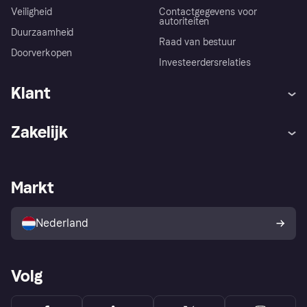
Veiligheid
Contactgegevens voor
autoriteiten
Duurzaamheid
Raad van bestuur
Doorverkopen
Investeerdersrelaties
Klant
Hulp
Klachten
Zakelijk
Login
Onze belofte
Webwinkelsupport
Developers
De Klarna app
Privacyinstellingen
Zakelijke login
Operationele status
Markt
Winkeloverzicht
Je herroepingsrecht
Verkoop met Klarna
Platformen en partners
Kopersbescherming voor
consumenten
Nederland
Volg