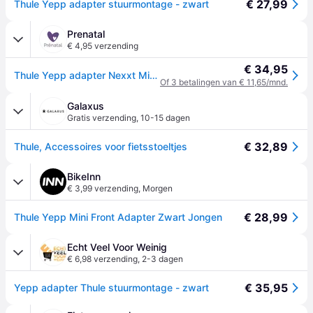
€ 27,99
Thule Yepp adapter stuurmontage - zwart
Prenatal
€ 4,95 verzending
€ 34,95
Thule Yepp adapter Nexxt Mini Slim Fit - Black
Of 3 betalingen van € 11,65/mnd.
Galaxus
Gratis verzending
,
10-15 dagen
€ 32,89
Thule, Accessoires voor fietsstoeltjes
BikeInn
€ 3,99 verzending
,
Morgen
€ 28,99
Thule Yepp Mini Front Adapter Zwart Jongen
Echt Veel Voor Weinig
€ 6,98 verzending
,
2-3 dagen
€ 35,95
Yepp adapter Thule stuurmontage - zwart