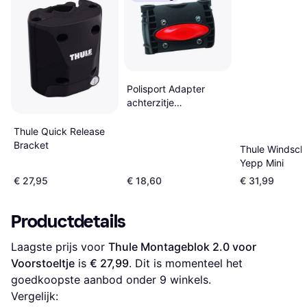
Polisport Adapter
achterzitje
framebevestiging
zwart
Thule Quick Release
Bracket
Thule Windsch
Yepp Mini
€ 27,95
€ 18,60
€ 31,99
Productdetails
Laagste prijs voor 
Thule Montageblok 2.0 voor 
Voorstoeltje
 is 
€ 27,99
. Dit is momenteel het 
goedkoopste aanbod onder 
9
 winkels.
Vergelijk: