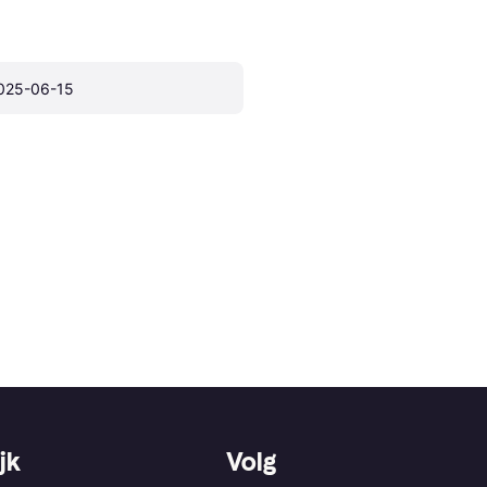
025-06-15
jk
Volg