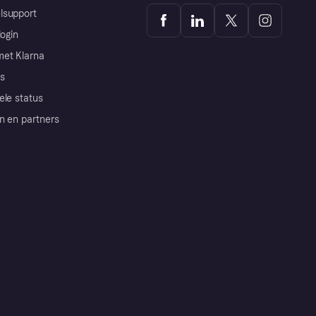
lsupport
login
et Klarna
s
ele status
n en partners