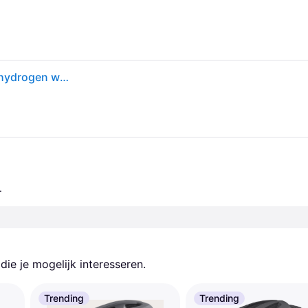
POC Cularis MIPS bike helmet uranium matte black/hydrogen white
.
ie je mogelijk interesseren.
Trending
Trending