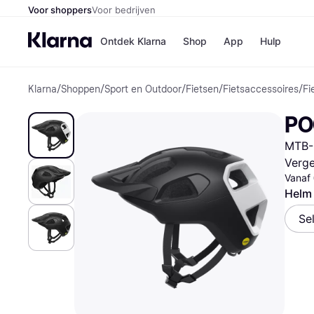
Voor shoppers
Voor bedrijven
Ontdek Klarna
Shop
App
Hulp
Klarna
/
Shoppen
/
Sport en Outdoor
/
Fietsen
/
Fietsaccessoires
/
Fi
Winkels
Media
B
PO
Bol
B
Booki
B
MTB-
H&M
B
Kruidv
Verge
Vanaf
Helm
Se
Winkelove