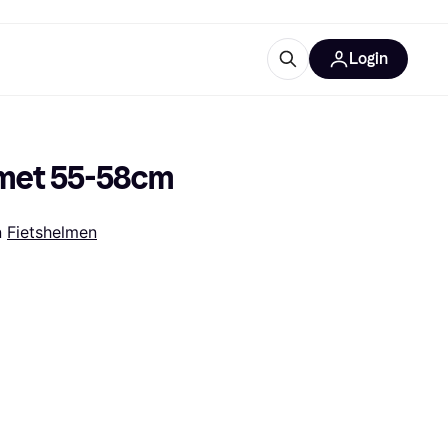
Login
trustingen
IM
lmet 55-58cm
n 
Fietshelmen
gorieën