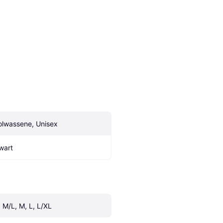
olwassene, Unisex
wart
, M/L, M, L, L/XL