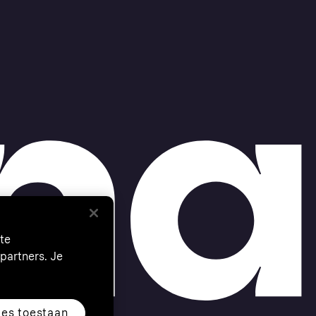
te
partners. Je
les toestaan