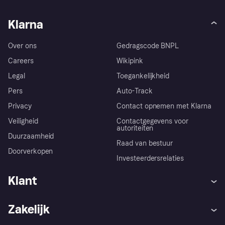
Klarna
Over ons
Gedragscode BNPL
Careers
Wikipink
Legal
Toegankelijkheid
Pers
Auto-Track
Privacy
Contact opnemen met Klarna
Veiligheid
Contactgegevens voor
autoriteiten
Duurzaamheid
Raad van bestuur
Doorverkopen
Investeerdersrelaties
Klant
Hulp
Klachten
Zakelijk
Login
Onze belofte