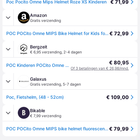
€ 71,99
Poc Pocito Omne Mips Helmet Roze XS Kinderen
Amazon
Gratis verzending
€ 72,99
POC POCito Omne MIPS Bike Helmet for Kids for perfect protection and reflective details
Bergzeit
€ 6,95 verzending
,
2-4 dagen
€ 80,95
POC Kinderen POCito Omne MIPS Fietshelm - Roze - 51-56CM
Of 3 betalingen van € 26,98/mnd.
Galaxus
Gratis verzending
,
5-7 dagen
€ 109,00
Poc, Fietshelm, (48 - 52cm)
Bikable
B
€ 7,99 verzending
€ 79,99
POC POCito Omne MIPS bike helmet fluorescent pink