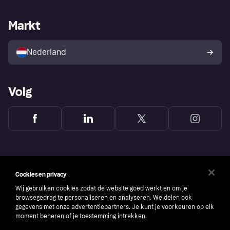
Webwinkelsupport
Developers
De Klarna app
Privacyinstellingen
Zakelijke login
Operationele status
Markt
Winkeloverzicht
Je herroepingsrecht
Verkoop met Klarna
Platformen en partners
Kopersbescherming voor
consumenten
Nederland
Volg
Cookies en privacy
Wij gebruiken cookies zodat de website goed werkt en om je
browsegedrag te personaliseren en analyseren. We delen ook
gegevens met onze advertentiepartners. Je kunt je voorkeuren op elk
moment beheren of je toestemming intrekken.