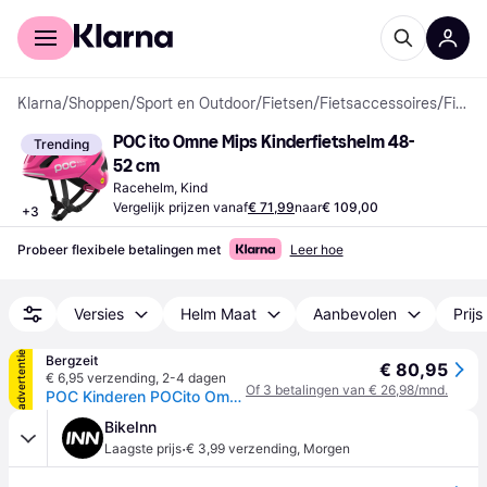
Voor shoppers
Voor bedrijven
Klarna
/
Shoppen
/
Sport en Outdoor
/
Fietsen
/
Fietsaccessoires
/
Fietshelmen
POC ito Omne Mips Kinderfietshelm 48-
Trending
52 cm
Racehelm, Kind
Vergelijk prijzen vanaf
€ 71,99
naar
€ 109,00
+
3
Probeer flexibele betalingen met
Leer hoe
Versies
Helm Maat
Aanbevolen
Prijs
advertentie
Bergzeit
€ 80,95
€ 6,95 verzending
,
2-4 dagen
Of 3 betalingen van € 26,98/mnd.
POC Kinderen POCito Omne MIPS Fietshelm - Roze - 51-56CM
BikeInn
·
Laagste prijs
€ 3,99 verzending
,
Morgen