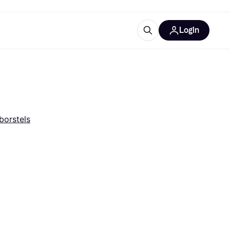
Login
trustingen
IM
borstels
gorieën