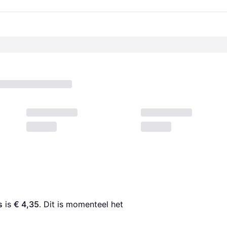
s
 is 
€ 4,35
. Dit is momenteel het 