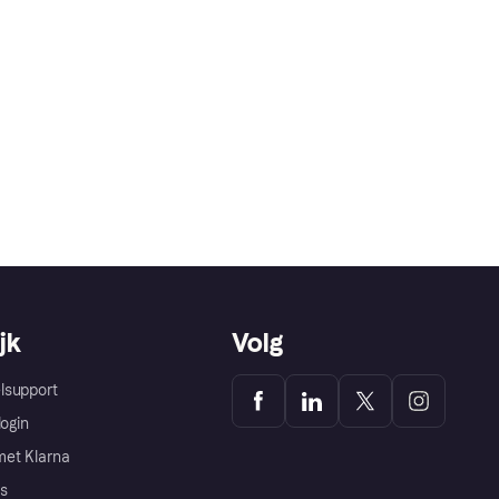
jk
Volg
lsupport
login
et Klarna
s