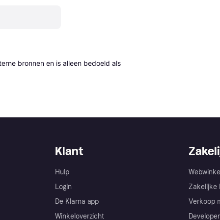
erne bronnen en is alleen bedoeld als 
Klant
Zakeli
Hulp
Webwinke
Login
Zakelijke 
De Klarna app
Verkoop m
Winkeloverzicht
Developer