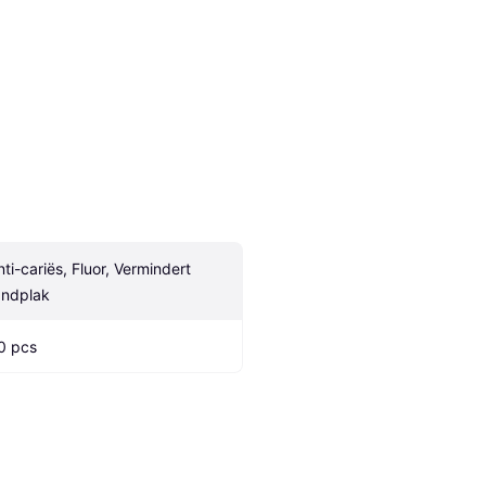
nti-cariës, Fluor, Vermindert 
andplak
0 pcs