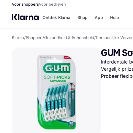
Voor shoppers
Voor bedrijven
Ontdek Klarna
Shop
App
Hulp
Klarna
/
Shoppen
/
Gezondheid & Schoonheid
/
Persoonlijke Verzor
Winkels
Media
B
GUM Sof
Bol
B
Booki
B
Interdentale b
H&M
B
Kruidv
Vergelijk prij
Probeer flexib
Winkelove