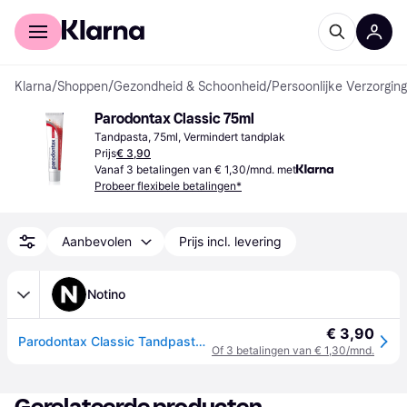
Voor shoppers
Voor bedrijven
Klarna
/
Shoppen
/
Gezondheid & Schoonheid
/
Persoonlijke Verzorging
Parodontax Classic 75ml
Tandpasta, 75ml, Vermindert tandplak
Prijs
€ 3,90
Vanaf 3 betalingen van € 1,30/mnd. met
Probeer flexibele betalingen*
Aanbevolen
Prijs incl. levering
Notino
€ 3,90
Parodontax Classic Tandpasta tegen Tandvleesbloeden zonder Fluoride 75 ml
Of 3 betalingen van € 1,30/mnd.