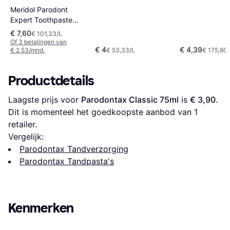
Meridol Parodont
Expert Toothpaste
75ml
€ 7,60
€ 101,33/L
Of 3 betalingen van
€ 4
€ 4,39
€ 2,53/mnd.
€ 53,33/L
€ 175,60/
Productdetails
Laagste prijs voor 
Parodontax Classic 75ml
 is 
€ 3,90
. 
Dit is momenteel het goedkoopste aanbod van 1 
retailer.
Vergelijk:
Parodontax Tandverzorging
Parodontax Tandpasta's
Kenmerken