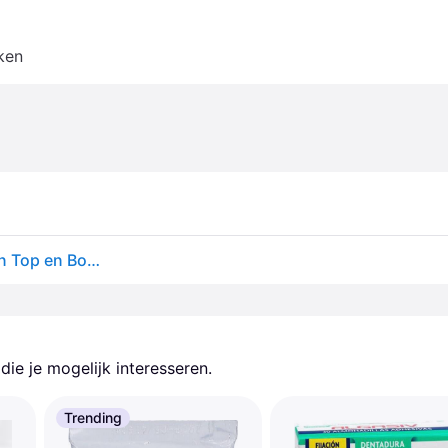
ken
Healthyare Kunstgebit Doe het Zelf Volledige Set van Top en Bottom Fake Tanden voor Verbeter Glimlach
ie je mogelijk interesseren.
Trending