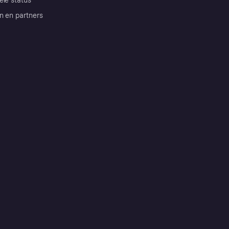
ele status
n en partners