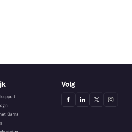
jk
Volg
lsupport
login
et Klarna
s