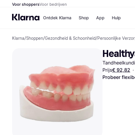
Voor shoppers
Voor bedrijven
Ontdek Klarna
Shop
App
Hulp
Klarna
/
Shoppen
/
Gezondheid & Schoonheid
/
Persoonlijke Verzor
Winkels
Media
B
Healthya
Bol
B
Booki
B
Tandheelkundi
H&M
B
Kruidv
Prijs
€ 92,82
·
Probeer flexib
Winkelove