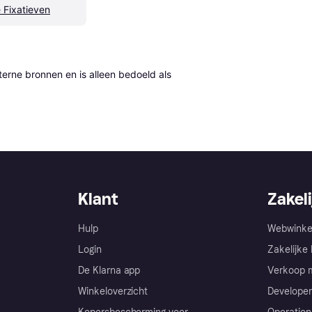
 Fixatieven
erne bronnen en is alleen bedoeld als 
Klant
Zakeli
Hulp
Webwinke
Login
Zakelijke 
De Klarna app
Verkoop m
Winkeloverzicht
Developer