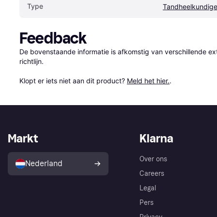
Type
Tandheelkundige
Feedback
De bovenstaande informatie is afkomstig van verschillende ext
richtlijn.

Klopt er iets niet aan dit product? 
Meld het hier.
.
Markt
Klarna
Over ons
Nederland
Careers
Legal
Pers