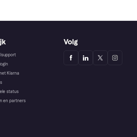
jk
Volg
lsupport
login
et Klarna
s
ele status
n en partners