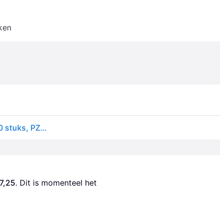
ken
Protefix 3x PROTEFIX hechtpads voor onderkaak, 30 stuks, PZN 1599588, wit, tandhechtende lijm
7,25
. Dit is momenteel het 