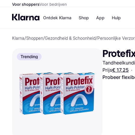
Voor shoppers
Voor bedrijven
Ontdek Klarna
Shop
App
Hulp
Klarna
/
Shoppen
/
Gezondheid & Schoonheid
/
Persoonlijke Verzor
Winkels
Media
B
Protefi
Bol
B
Trending
Booki
B
Tandheelkundi
H&M
B
Kruidv
Prijs
€ 17,25
·
Probeer flexib
Winkelove