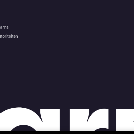
arna
toriteiten