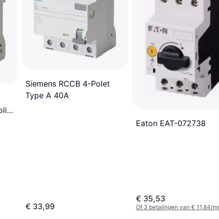
Siemens RCCB 4-Polet
Type A 40A
lig
Eaton EAT-072738
€ 35,53
€ 33,99
Of 3 betalingen van € 11,84/m