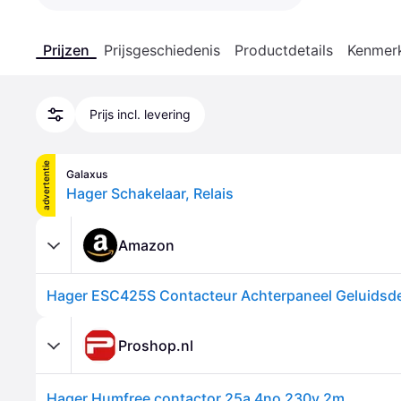
Prijzen
Prijsgeschiedenis
Productdetails
Kenmer
Prijs incl. levering
advertentie
Galaxus
Hager Schakelaar, Relais
Amazon
Proshop.nl
Hager Humfree contactor 25a 4no 230v 2m