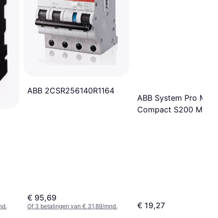
ABB 2CSR256140R1164
ABB System Pro M
Compact S200 MCB 
€ 95,69
€ 19,27
nd.
Of 3 betalingen van € 31,89/mnd.