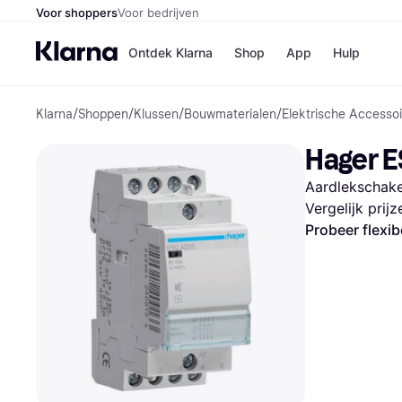
Voor shoppers
Voor bedrijven
Ontdek Klarna
Shop
App
Hulp
Klarna
/
Shoppen
/
Klussen
/
Bouwmaterialen
/
Elektrische Accessoi
Winkels
Media
B
Hager E
Bol
B
Booki
B
Aardlekschake
H&M
B
Kruidv
Vergelijk prij
Probeer flexib
Winkelove