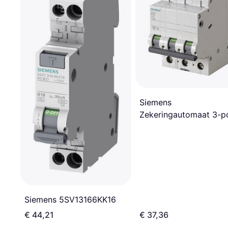
Siemens
Zekeringautomaat 3-po
32 A 400 V 5SL63327
Siemens 5SV13166KK16
€ 44,21
€ 37,36