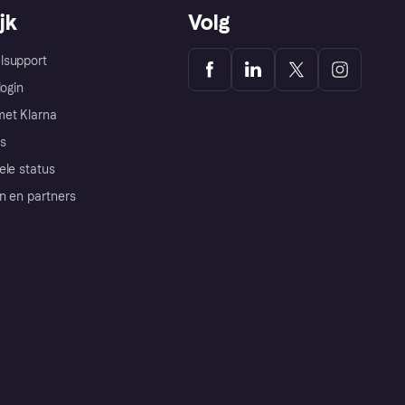
jk
Volg
lsupport
login
et Klarna
s
ele status
n en partners