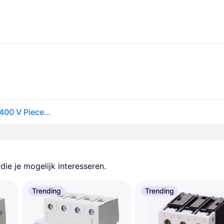
Hager ESC425S Installatiezekeringautomaat 4x NO 400 V Piece 1 stuk(s)
ie je mogelijk interesseren.
Trending
Trending