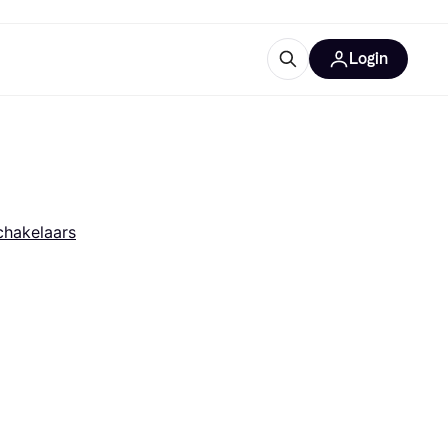
Login
trustingen
IM
chakelaars
gorieën