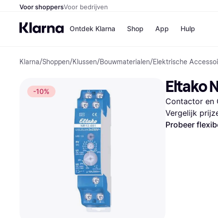
Voor shoppers
Voor bedrijven
Ontdek Klarna
Shop
App
Hulp
Klarna
/
Shoppen
/
Klussen
/
Bouwmaterialen
/
Elektrische Accessoi
Winkels
Media
B
Eltako
Bol
B
-10%
Booki
B
Contactor en 
H&M
B
Kruidv
Vergelijk prij
Probeer flexib
Winkelove