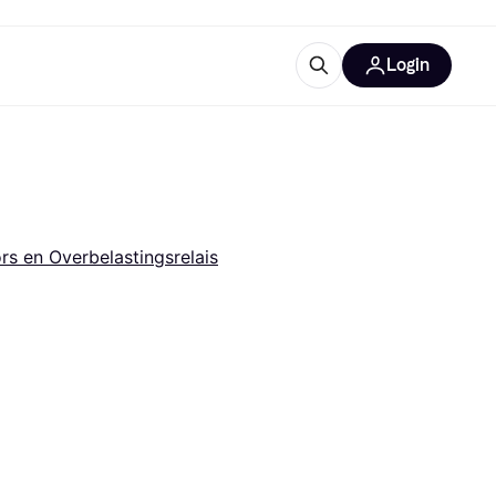
Login
trustingen
IM
rs en Overbelastingsrelais
gorieën