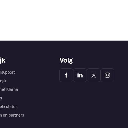
jk
Volg
lsupport
login
et Klarna
s
ele status
n en partners