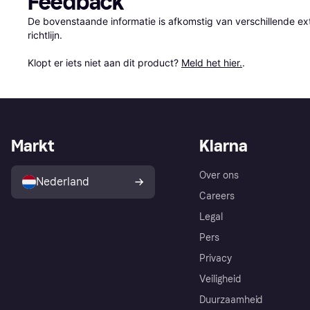
Feedback
De bovenstaande informatie is afkomstig van verschillende ext
richtlijn.

Klopt er iets niet aan dit product? 
Meld het hier.
.
Markt
Klarna
Over ons
Nederland
Careers
Legal
Pers
Privacy
Veiligheid
Duurzaamheid