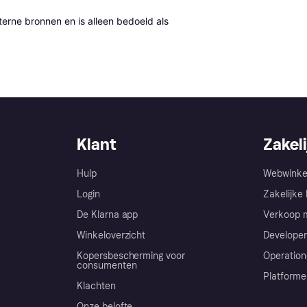
erne bronnen en is alleen bedoeld als 
Klant
Zakeli
Hulp
Webwinke
Login
Zakelijke 
De Klarna app
Verkoop m
Winkeloverzicht
Developer
Kopersbescherming voor
Operation
consumenten
Platforme
Klachten
Onze belofte