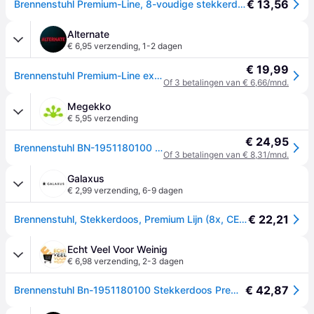
€ 13,56
Brennenstuhl Premium-Line, 8-voudige stekkerdoosstrook (stekkerdoosstrook met schakelaar en 3m kabel - 45° hoek van de contactdozen, monteerbaar, Made in Germany) zwart
Alternate
€ 6,95 verzending
,
1-2 dagen
€ 19,99
Brennenstuhl Premium-Line extension socket 8-way stekkerdoos
Of 3 betalingen van € 6,66/mnd.
Megekko
€ 5,95 verzending
€ 24,95
Brennenstuhl BN-1951180100 tafelstekkerdoos 8 stopcontacten aan/uit schakelaar
Of 3 betalingen van € 8,31/mnd.
Galaxus
€ 2,99 verzending
,
6-9 dagen
€ 22,21
Brennenstuhl, Stekkerdoos, Premium Lijn (8x, CEE 7/3, 3m)
Echt Veel Voor Weinig
€ 6,98 verzending
,
2-3 dagen
€ 42,87
Brennenstuhl Bn-1951180100 Stekkerdoos Premium-line 8-voudig Zwart 3,00 M H05 vv-f 3g1,5