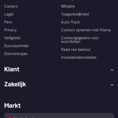
Careers
Wikipink
Legal
Toegankelijkheid
Pers
Auto-Track
Privacy
Contact opnemen met Klarna
Veiligheid
Contactgegevens voor
autoriteiten
Duurzaamheid
Raad van bestuur
Doorverkopen
Investeerdersrelaties
Klant
Hulp
Klachten
Zakelijk
Login
Onze belofte
Webwinkelsupport
Developers
De Klarna app
Privacyinstellingen
Zakelijke login
Operationele status
Markt
Winkeloverzicht
Je herroepingsrecht
Verkoop met Klarna
Platformen en partners
Kopersbescherming voor
consumenten