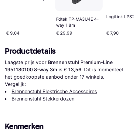
1.5m
LogiLink LPS2
Fdtek ‎TP-MA3U4E 4-
way 1.8m
€ 9,04
€ 29,99
€ 7,90
Productdetails
Laagste prijs voor 
Brennenstuhl Premium-Line 
1951180100 8-way 3m
 is 
€ 13,56
. Dit is momenteel 
het goedkoopste aanbod onder 
17
 winkels.
Vergelijk:
Brennenstuhl Elektrische Accessoires
Brennenstuhl Stekkerdozen
Kenmerken