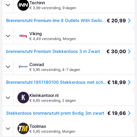
Techinn
€ 3,99 verzending
,
9 dagen
€ 20,99
Brennenstuhl Premium-line 8 Outlets With Switch Power Strip Zwart One Size / EU Plug 220V
Viking
€ 4,49 verzending
,
Morgen
€ 30,00
brennenstuhl Premium Stekkerdoos 3 m Zwart
Conrad
€ 5,95 verzending
,
4-7 dagen
€ 18,99
Brennenstuhl 1951180100 Stekkerdoos met schakelaar 8-voudig Zwart Randaarde stekker 1 stuk(s)
Kleinkantoor.nl
K
€ 6,95 verzending
,
2 dagen
€ 19,66
Stekkerdoos brennenstuhl prem 8vdig 3m zwart
Toolmax
€ 5,95 verzending
,
Morgen