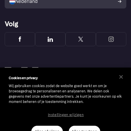
Nederland
Volg
Cookies en privacy
Wij gebruiken cookies zodat de website goed werkt en om je
browsegedrag te personaliseren en analyseren. We delen ook
gegevens met onze advertentiepartners. Je kunt je voorkeuren op elk
moment beheren of je toestemming intrekken.
Copyright © 2005-2026 Klarna Bank AB (publ). Headquarters: Stockholm, Sweden. All
Instellingen wijzigen
rights reserved. Klarna Bank AB (publ). Sveavägen 46, 111 34 Stockholm. Organization
number: 556737-0431
Cookies
Klarna.com