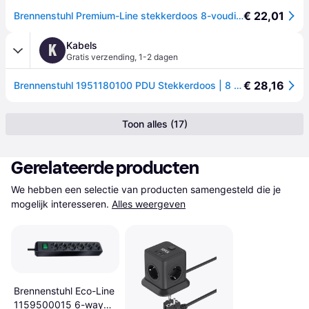
€ 22,01
Brennenstuhl Premium-Line stekkerdoos 8-voudig zwart 3m H05VV-F 3G1,5 - 1951180100
Kabels
K
Gratis verzending
,
1-2 dagen
€ 28,16
Brennenstuhl 1951180100 PDU Stekkerdoos | 8 sockets | met Schakelaar | 3 meter | Zwart
Toon alles (17)
Gerelateerde producten
We hebben een selectie van producten samengesteld die je 
mogelijk interesseren.
Alles weergeven
Brennenstuhl Eco-Line
1159500015 6-way