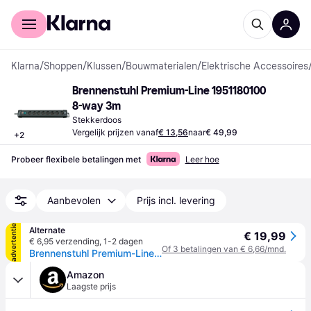
Voor shoppers
Voor bedrijven
Klarna
/
Shoppen
/
Klussen
/
Bouwmaterialen
/
Elektrische Accessoires
Brennenstuhl Premium-Line 1951180100 
8-way 3m
Stekkerdoos
Vergelijk prijzen vanaf
€ 13,56
naar
€ 49,99
+
2
Probeer flexibele betalingen met
Leer hoe
Aanbevolen
Prijs incl. levering
advertentie
Alternate
€ 19,99
€ 6,95 verzending
,
1-2 dagen
Of 3 betalingen van € 6,66/mnd.
Brennenstuhl Premium-Line extension socket 8-way stekkerdoos
Amazon
Laagste prijs