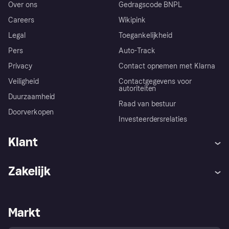
Over ons
Gedragscode BNPL
Careers
Wikipink
Legal
Toegankelijkheid
Pers
Auto-Track
Privacy
Contact opnemen met Klarna
Veiligheid
Contactgegevens voor
autoriteiten
Duurzaamheid
Raad van bestuur
Doorverkopen
Investeerdersrelaties
Klant
Hulp
Klachten
Zakelijk
Login
Onze belofte
Webwinkelsupport
Developers
De Klarna app
Privacyinstellingen
Zakelijke login
Operationele status
Markt
Winkeloverzicht
Je herroepingsrecht
Verkoop met Klarna
Platformen en partners
Kopersbescherming voor