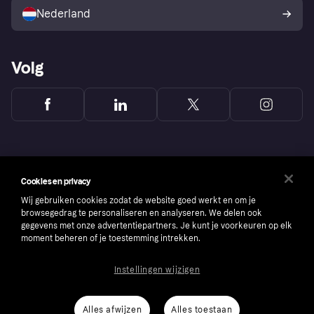
consumenten
Nederland
Volg
Cookies en privacy
Wij gebruiken cookies zodat de website goed werkt en om je
browsegedrag te personaliseren en analyseren. We delen ook
gegevens met onze advertentiepartners. Je kunt je voorkeuren op elk
moment beheren of je toestemming intrekken.
Instellingen wijzigen
Copyright © 2005-2026 Klarna Bank AB (publ). Headquarters: Stockholm, Sweden. All
rights reserved. Klarna Bank AB (publ). Sveavägen 46, 111 34 Stockholm. Organization
number: 556737-0431
Alles afwijzen
Alles toestaan