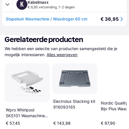
Kabelmaxx
K
€ 6,95 verzending
,
1-2 dagen
€ 36,95
Stapelset Wasmachine / Wasdroger 60 cm
Gerelateerde producten
We hebben een selectie van producten samengesteld die je 
mogelijk interesseren.
Alles weergeven
Electrolux Stacking kit
Nordic Quality
916093165
Bijv Plus Wasd
Wpro Whirlpool
SKS101 Wasmachine
accessoire Wit
€ 57,45
€ 143,98
€ 97,90