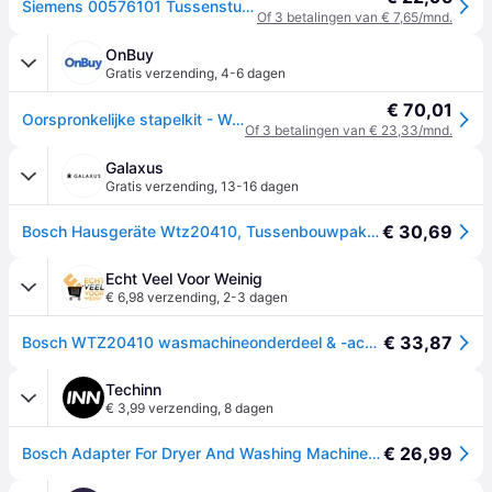
Siemens 00576101 Tussenstuk voor het plaatsen van een wasdroger op een wasmachine 00576101
Of 3 betalingen van € 7,65/mnd.
OnBuy
Gratis verzending
,
4-6 dagen
€ 70,01
Oorspronkelijke stapelkit - Wasdroger - BOSCH, NEFF, SIEMENS, CONSTRUCTA (44099)
Of 3 betalingen van € 23,33/mnd.
Galaxus
Gratis verzending
,
13-16 dagen
€ 30,69
Bosch Hausgeräte Wtz20410, Tussenbouwpakket wasmachine/droger, Wit
Echt Veel Voor Weinig
€ 6,98 verzending
,
2-3 dagen
€ 33,87
Bosch WTZ20410 wasmachineonderdeel & -accessoire Huisraad set
Techinn
€ 3,99 verzending
,
8 dagen
€ 26,99
Bosch Adapter For Dryer And Washing Machine Zilver