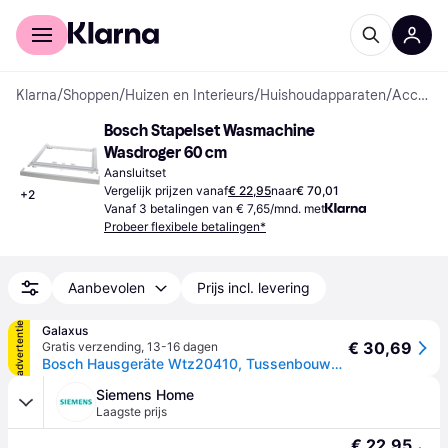
Voor shoppers
Voor bedrijven
Klarna
/
Shoppen
/
Huizen en Interieurs
/
Huishoudapparaten
/
Accessoires voor Witgoed
Bosch Stapelset Wasmachine 
Wasdroger 60 cm
Aansluitset
Vergelijk prijzen vanaf
€ 22,95
naar
€ 70,01
+
2
Vanaf 3 betalingen van € 7,65/mnd. met
Probeer flexibele betalingen*
Aanbevolen
Prijs incl. levering
advertentie
Galaxus
€ 30,69
Gratis verzending
,
13-16 dagen
Bosch Hausgeräte Wtz20410, Tussenbouwpakket wasmachine/droger, Wit
Siemens Home
Laagste prijs
€ 22,95