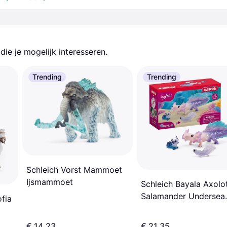
ie je mogelijk interesseren.
Trending
Trending
Schleich Vorst Mammoet
Ijsmammoet
Schleich Bayala Axolot
Salamander Undersea
fia
42628
€ 14,23
€ 21,35