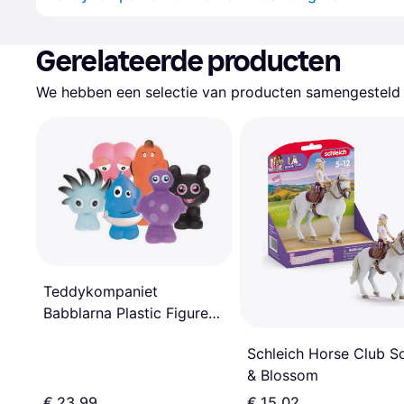
Gerelateerde producten
We hebben een selectie van producten samengesteld d
Teddykompaniet
Babblarna Plastic Figuren
TK12341
Schleich Horse Club So
& Blossom
€ 23,99
€ 15,02