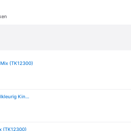
ken
D Mix (TK12300)
Babblarna Plastic Figures Bd Mix Animal Figures Veelkleurig Kinderen
ix (TK12300)