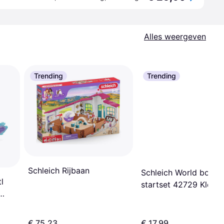
Alles weergeven
Trending
Trending
Schleich Rijbaan
Schleich World boerde
l
startset 42729 Kleurri
€ 75,23
€ 17,99