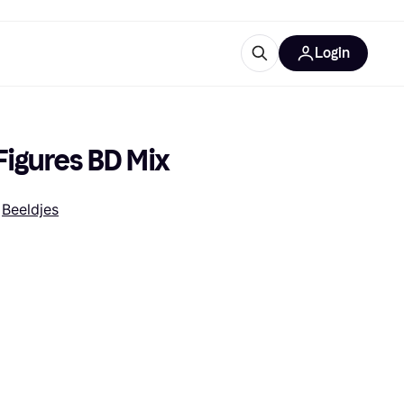
Login
trustingen
IM
Figures BD Mix
 
Beeldjes
gorieën