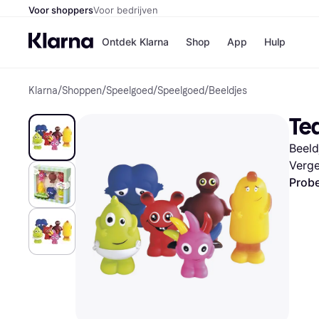
Voor shoppers
Voor bedrijven
Ontdek Klarna
Shop
App
Hulp
Klarna
/
Shoppen
/
Speelgoed
/
Speelgoed
/
Beeldjes
Winkels
Media
B
Te
Bol
B
Booki
B
Beeld
H&M
B
Kruidv
Verge
Probe
Winkelove