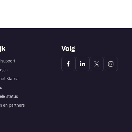
jk
Volg
lsupport
login
et Klarna
s
ele status
n en partners