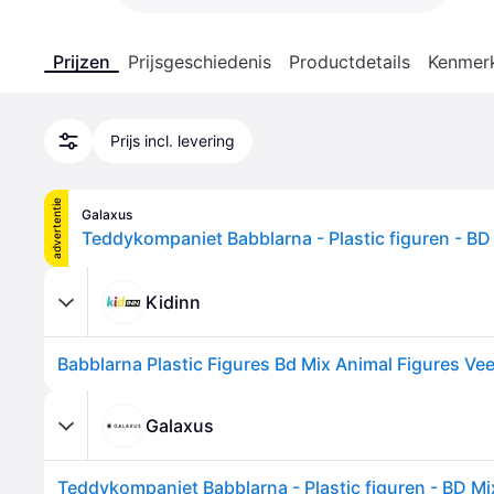
Prijzen
Prijsgeschiedenis
Productdetails
Kenmer
Prijs incl. levering
advertentie
Galaxus
Teddykompaniet Babblarna - Plastic figuren - B
Kidinn
Galaxus
Teddykompaniet Babblarna - Plastic figuren - BD M