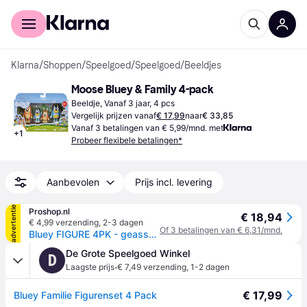
Voor shoppers
Voor bedrijven
Klarna
/
Shoppen
/
Speelgoed
/
Speelgoed
/
Beeldjes
Moose Bluey & Family 4-pack
Beeldje, Vanaf 3 jaar, 4 pcs
Vergelijk prijzen vanaf
€ 17,99
naar
€ 33,85
Vanaf 3 betalingen van € 5,99/mnd. met
+
1
Probeer flexibele betalingen*
Aanbevolen
Prijs incl. levering
advertentie
Proshop.nl
€ 18,94
€ 4,99 verzending
,
2-3 dagen
Of 3 betalingen van € 6,31/mnd.
Bluey FIGURE 4PK - geassorteerd S1
De Grote Speelgoed Winkel
D
·
Laagste prijs
€ 7,49 verzending
,
1-2 dagen
€ 17,99
Bluey Familie Figurenset 4 Pack