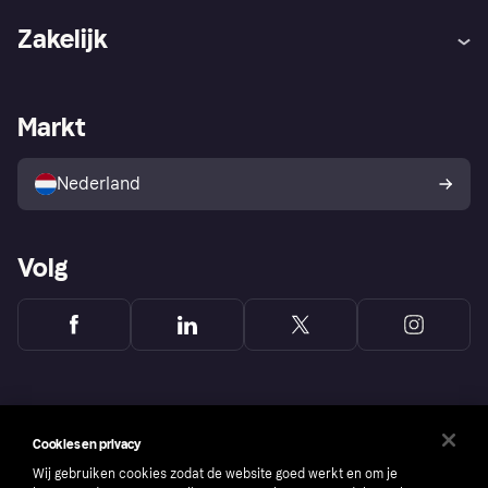
Hulp
Klachten
Zakelijk
Login
Onze belofte
Webwinkelsupport
Developers
De Klarna app
Privacyinstellingen
Zakelijke login
Operationele status
Markt
Winkeloverzicht
Je herroepingsrecht
Verkoop met Klarna
Platformen en partners
Kopersbescherming voor
consumenten
Nederland
Volg
Cookies en privacy
Wij gebruiken cookies zodat de website goed werkt en om je