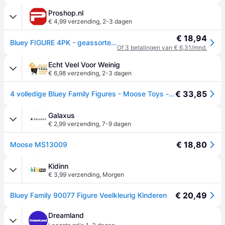
Proshop.nl
€ 4,99 verzending
,
2-3 dagen
€ 18,94
Bluey FIGURE 4PK - geassorteerd S1
Of 3 betalingen van € 6,31/mnd.
Echt Veel Voor Weinig
€ 6,98 verzending
,
2-3 dagen
€ 33,85
4 volledige Bluey Family Figures - Moose Toys - van 3 jaar oud
Galaxus
€ 2,99 verzending
,
7-9 dagen
€ 18,80
Moose MS13009
Kidinn
€ 3,99 verzending
,
Morgen
€ 20,49
Bluey Family 90077 Figure Veelkleurig Kinderen
Dreamland