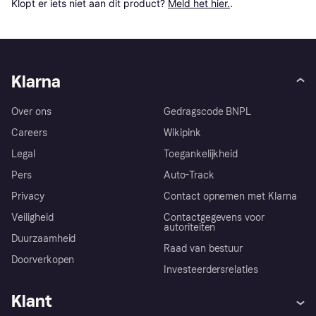
Klopt er iets niet aan dit product? 
Meld het hier.
.
Klarna
Over ons
Gedragscode BNPL
Careers
Wikipink
Legal
Toegankelijkheid
Pers
Auto-Track
Privacy
Contact opnemen met Klarna
Veiligheid
Contactgegevens voor
autoriteiten
Duurzaamheid
Raad van bestuur
Doorverkopen
Investeerdersrelaties
Klant