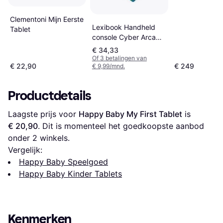
Clementoni Mijn Eerste
Lexibook Handheld
Tablet
console Cyber Arcade
(JL2940)
€ 34,33
Of 3 betalingen van
€ 22,90
€ 249
€ 9,99/mnd.
Productdetails
Laagste prijs voor 
Happy Baby My First Tablet
 is 
€ 20,90
. Dit is momenteel het goedkoopste aanbod 
onder 
2
 winkels.
Vergelijk:
Happy Baby Speelgoed
Happy Baby Kinder Tablets
Kenmerken