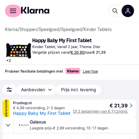
Voor shoppers
Voor bedrijven
Klarna
/
Shoppen
/
Speelgoed
/
Speelgoed
/
Kinder Tablets
Happy Baby My First Tablet
Kinder Tablet, Vanaf 2 jaar, Thema: Dier
Vergelijk prijzen vanaf
€ 20,90
naar
€ 21,39
+
2
Probeer flexibele betalingen met
Leer hoe
Aanbevolen
Prijs incl. levering
advertentie
Proshop.nl
€ 21,39
€ 4,99 verzending
,
2-3 dagen
Of 3 betalingen van € 7,13/mnd.
Happy Baby My First Tablet
Galaxus
·
Laagste prijs
€ 2,99 verzending
,
10-17 dagen