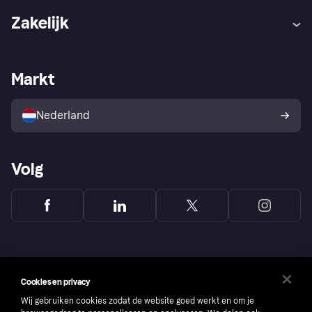
Hulp
Klachten
Zakelijk
Login
Onze belofte
Webwinkelsupport
Developers
De Klarna app
Privacyinstellingen
Zakelijke login
Operationele status
Markt
Winkeloverzicht
Je herroepingsrecht
Verkoop met Klarna
Platformen en partners
Kopersbescherming voor
consumenten
Nederland
Volg
Cookies en privacy
Wij gebruiken cookies zodat de website goed werkt en om je