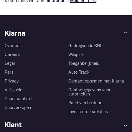
Klopt er iets niet aan dit product? 
Meld het hier.
.
Klarna
Over ons
Gedragscode BNPL
Careers
Wikipink
Legal
Toegankelijkheid
Pers
Auto-Track
Privacy
Contact opnemen met Klarna
Veiligheid
Contactgegevens voor
autoriteiten
Duurzaamheid
Raad van bestuur
Doorverkopen
Investeerdersrelaties
Klant