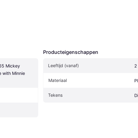
Producteigenschappen
Leeftijd (vanaf)
5 Mickey 
2
with Minnie 
Materiaal
P
Tekens
D