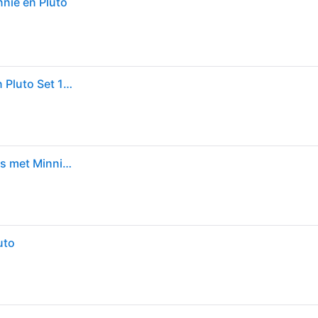
nie en Pluto
LEGO DUPLO Mickey Mouse Clubhuis met Minnie en Pluto Set 10465
LEGO DUPLO Disney™ 10465 Mickey Mouse clubhuis met Minnie en Pluto
uto