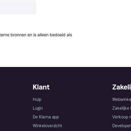
erne bronnen en is alleen bedoeld als 
Klant
Zakeli
Hulp
Webwinke
Login
Zakelijke 
De Klarna app
Verkoop m
Winkeloverzicht
Developer