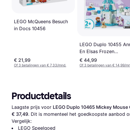
LEGO McQueens Besuch
in Docs 10456
LEGO Duplo 10455 An
En Elsas Frozen
Kasteelfeest
€ 21,99
€ 44,99
Of 3 betalingen van € 7,33/mnd.
Of 3 betalingen van € 14,99/m
Productdetails
Laagste prijs voor 
LEGO Duplo 10465 Mickey Mouse C
€ 37,49
. Dit is momenteel het goedkoopste aanbod o
Vergelijk:
LEGO Speelgoed