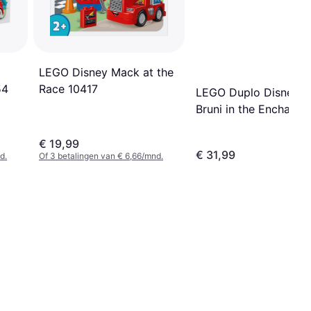
LEGO Disney Mack at the
Race 10417
54
LEGO Duplo Disney E
Bruni in the Enchante
Forest 10418
€ 19,99
€ 31,99
d.
Of 3 betalingen van € 6,66/mnd.