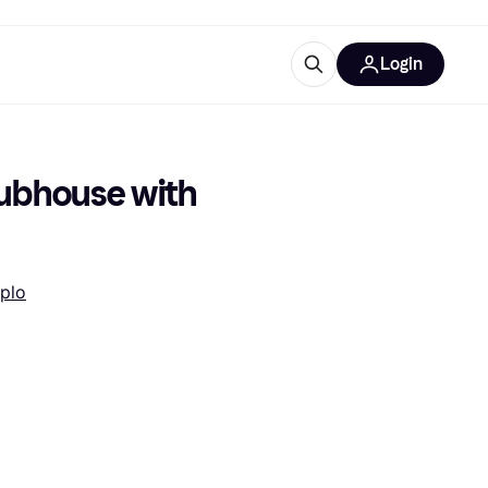
Login
ooruitrustingen
IM
ubhouse with 
plo
categorieën