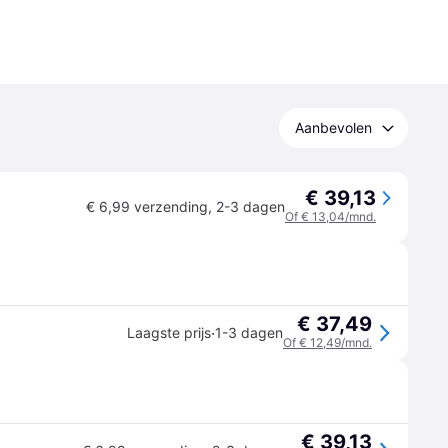
Aanbevolen
€ 39,13
€ 6,99 verzending
,
2-3 dagen
Of € 13,04/mnd.
€ 37,49
·
Laagste prijs
1-3 dagen
Of € 12,49/mnd.
€ 39,13