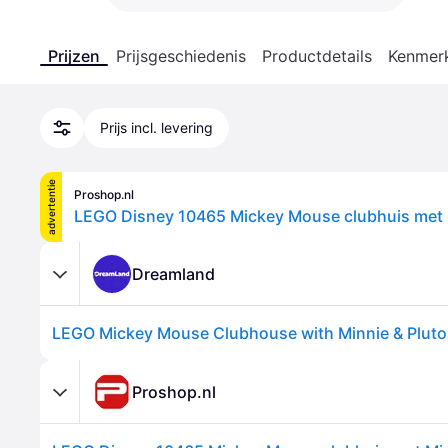
Prijzen
Prijsgeschiedenis
Productdetails
Kenmer
Prijs incl. levering
advertentie
Proshop.nl
LEGO Disney 10465 Mickey Mouse clubhuis met 
Dreamland
Proshop.nl