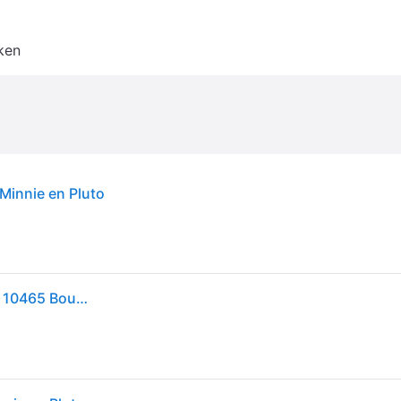
ken
Minnie en Pluto
LEGO Mickey Mouse Clubhouse with Minnie & Pluto 10465 Bouwsets