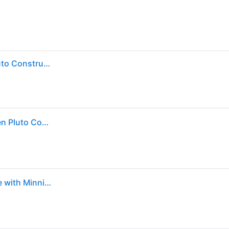
Lego Mickey Mouse Clubhouse With Minnie And Pluto Construction Game Veelkleurig Kinderen
LEGO DUPLO - Mickey Mouse clubhuis met Minnie en Pluto Constructiespeelgoed
LEGO LEGO Duplo¦Disney Mickey Mouse Clubhouse with Minnie & Pluto 10465