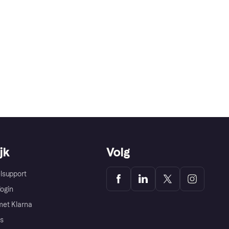
jk
Volg
lsupport
login
et Klarna
s