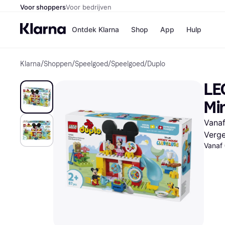
Voor shoppers
Voor bedrijven
Ontdek Klarna
Shop
App
Hulp
Klarna
/
Shoppen
/
Speelgoed
/
Speelgoed
/
Duplo
Winkels
MediaMark
B
LE
Bol
B
Booking.c
B
Mi
H&M
B
Kruidvat
Vanaf
Verge
Vanaf
Winkeloverzich