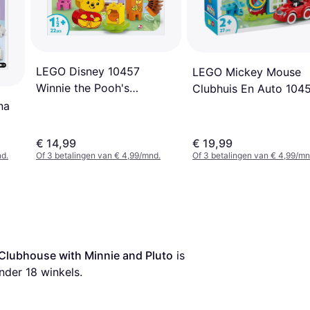
LEGO Disney 10457
LEGO Mickey Mouse
Winnie the Pooh's
Clubhuis En Auto 104
Birthday Party Building
na
Game
€ 14,99
€ 19,99
nd.
Of 3 betalingen van € 4,99/mnd.
Of 3 betalingen van € 4,99/mn
lubhouse with Minnie and Pluto
 is 
nder 
18
 winkels.