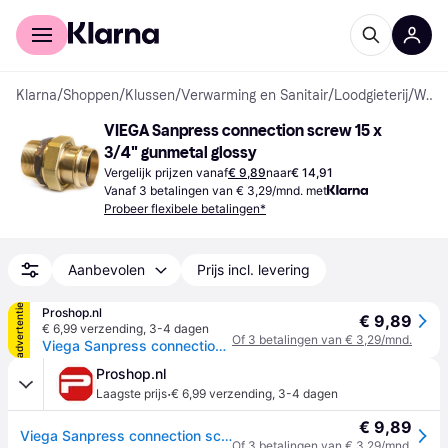
Voor shoppers
Voor bedrijven
Klarna
/
Shoppen
/
Klussen
/
Verwarming en Sanitair
/
Loodgieterij
/
Water
VIEGA Sanpress connection screw 15 x 
3/4" gunmetal glossy
Vergelijk prijzen vanaf
€ 9,89
naar
€ 14,91
Vanaf 3 betalingen van € 3,29/mnd. met
Probeer flexibele betalingen*
Aanbevolen
Prijs incl. levering
advertentie
Proshop.nl
€ 9,89
€ 6,99 verzending
,
3-4 dagen
Of 3 betalingen van € 3,29/mnd.
Viega Sanpress connection screw 15 x 3/4" gunmetal / glossy
Proshop.nl
·
Laagste prijs
€ 6,99 verzending
,
3-4 dagen
€ 9,89
Viega Sanpress connection screw 15 x 3/4" gunmetal / glossy
Of 3 betalingen van € 3,29/mnd.