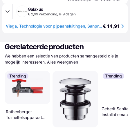
Galaxus
€ 2,99 verzending
,
6-9 dagen
€ 14,91
Viega, Technologie voor pijpaansluitingen, Sanpress tilslutningsforskruning 15 x 3/4 Rødgods / blanco (Pijpfitting)
Gerelateerde producten
We hebben een selectie van producten samengesteld die je 
mogelijk interesseren.
Alles weergeven
Trending
Trending
Geberit Sanitai
Rothenberger
Installatiemater
Tuimelfelsapparaat
111.064.00.1
1/4-3/4 inch 1,3 kg 1
stuk 1000000223