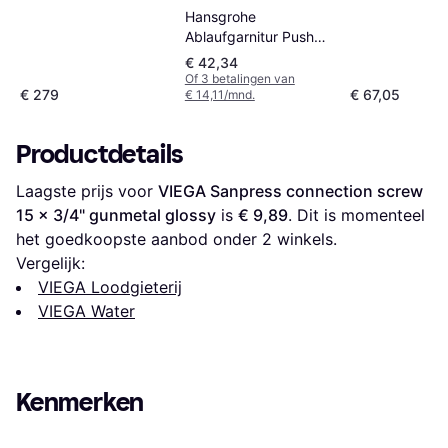
Hansgrohe
1000000223
Ablaufgarnitur Push
Open
€ 42,34
Of 3 betalingen van
€ 279
€ 67,05
€ 14,11/mnd.
Productdetails
Laagste prijs voor 
VIEGA Sanpress connection screw 
15 x 3/4" gunmetal glossy
 is 
€ 9,89
. Dit is momenteel 
het goedkoopste aanbod onder 
2
 winkels.
Vergelijk:
VIEGA Loodgieterij
VIEGA Water
Kenmerken