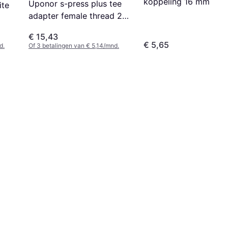
koppeling 16 mm
Uponor s-press plus tee
ite
adapter female thread 20
mm x 12
€ 15,43
€ 5,65
d.
Of 3 betalingen van € 5,14/mnd.