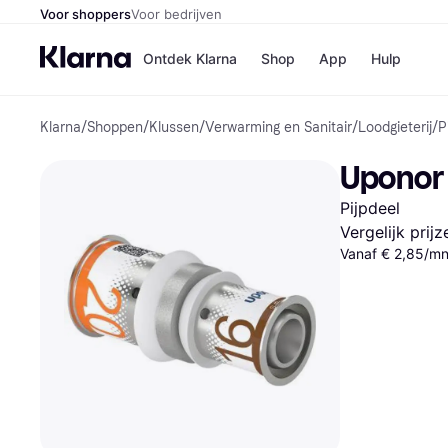
Voor shoppers
Voor bedrijven
Ontdek Klarna
Shop
App
Hulp
Klarna
/
Shoppen
/
Klussen
/
Verwarming en Sanitair
/
Loodgieterij
/
P
Winkels
Media
B
Uponor 
Bol
B
Booki
B
Pijpdeel
H&M
B
Kruidv
Vergelijk prij
Vanaf € 2,85/mn
Winkelove