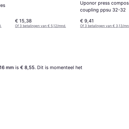
Uponor press compos
res
coupling ppsu 32-32
€ 15,38
€ 9,41
.
Of 3 betalingen van € 5,12/mnd.
Of 3 betalingen van € 3,13/mn
 16 mm
 is 
€ 8,55
. Dit is momenteel het 