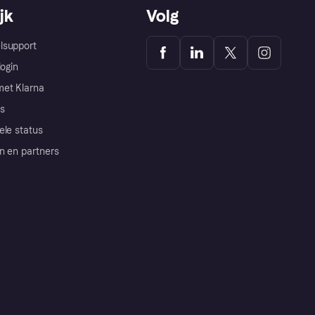
jk
Volg
lsupport
login
et Klarna
s
ele status
n en partners