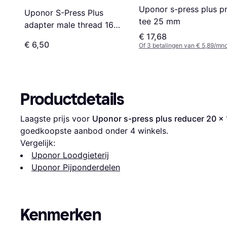
Uponor s-press plus p
Uponor S-Press Plus
tee 25 mm
adapter male thread 16
€ 17,68
mm x 1/2"
€ 6,50
Of 3 betalingen van € 5,89/mnd
Productdetails
Laagste prijs voor 
Uponor s-press plus reducer 20 x
goedkoopste aanbod onder 
4
 winkels.
Vergelijk:
Uponor Loodgieterij
Uponor Pijponderdelen
Kenmerken