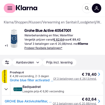
Voor shoppers
Voor bedrijven
Klarna
/
Shoppen
/
Klussen
/
Verwarming en Sanitair
/
Loodgieterij
/
Waterbehandelingen en filters
Grohe Blue Active 40547001
Waterbehandeling en filter, Waterfilter
Vergelijk prijzen vanaf
€ 62,64
naar
€ 89,42
Vanaf 3 betalingen van € 20,88/mnd. met
+
1
Probeer flexibele betalingen*
Aanbevolen
Prijs incl. levering
advertentie
Proshop.nl
€ 78,40
€ 4,99 verzending
,
2-3 dagen
Of 3 betalingen van € 26,13/mnd.
Grohe blue filter activated carbon
Badquadrat
·
Laagste prijs
€ 6,90 verzending
€ 62,64
GROHE Blue Aktivkohlefilter, 40547001
Of 3 betalingen van € 20,88/mnd.