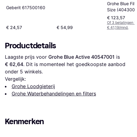
Grohe Blue Filt
Geberit 617500160
Size (4043000
€ 123,57
Of 3 betalingen 
€ 24,57
€ 54,99
€ 41,19/mnd.
Productdetails
Laagste prijs voor 
Grohe Blue Active 40547001
 is 
€ 62,64
. Dit is momenteel het goedkoopste aanbod 
onder 
5
 winkels.
Vergelijk:
Grohe Loodgieterij
Grohe Waterbehandelingen en filters
Kenmerken