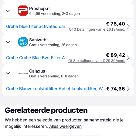
Proshop.nl
€ 4,99 verzending
,
2-3 dagen
€ 78,40
Grohe blue filter activated carbon
Of 3 betalingen van € 26,13/mnd.
Saniweb
Gratis verzending
,
26 dagen
€ 89,42
Grohe Grohe Blue Bwt Filter Active Carbon
Of 3 betalingen van € 29,80/mnd.
Galaxus
Gratis verzending
,
6-8 dagen
€ 74,66
Grohe Blauw koolstoffilter Actief koolstoffilter, Waterfilter, Blauw
Gerelateerde producten
We hebben een selectie van producten samengesteld die je 
mogelijk interesseren.
Alles weergeven