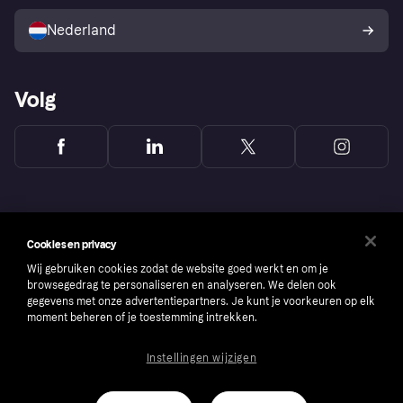
Verkoop met Klarna
Platformen en partners
Kopersbescherming voor
consumenten
Nederland
Volg
Cookies en privacy
Wij gebruiken cookies zodat de website goed werkt en om je
browsegedrag te personaliseren en analyseren. We delen ook
gegevens met onze advertentiepartners. Je kunt je voorkeuren op elk
moment beheren of je toestemming intrekken.
Instellingen wijzigen
Copyright © 2005-2026 Klarna Bank AB (publ). Headquarters: Stockholm, Sweden. All
rights reserved. Klarna Bank AB (publ). Sveavägen 46, 111 34 Stockholm. Organization
number: 556737-0431