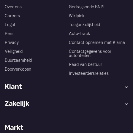
Over ons
Gedragscode BNPL
Careers
Wikipink
Legal
Toegankelijkheid
Pers
Auto-Track
Privacy
Contact opnemen met Klarna
Veiligheid
Contactgegevens voor
autoriteiten
Duurzaamheid
Raad van bestuur
Doorverkopen
Investeerdersrelaties
Klant
Hulp
Klachten
Zakelijk
Login
Onze belofte
Webwinkelsupport
Developers
De Klarna app
Privacyinstellingen
Zakelijke login
Operationele status
Markt
Winkeloverzicht
Je herroepingsrecht