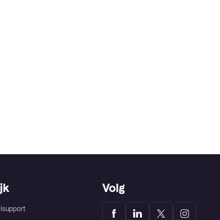
jk
Volg
lsupport