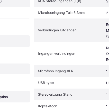
RCA Stereo-ingangen (Lijn)
0
5
Microfooningang Tele 6.3mm
2
R
Verbindingen Uitgangen
M
(
R
Ingangen verbindingen
(
R
Microfoon Ingang XLR
1
USB-type
U
Stereo-uitgang Stand
1
ption
Koptelefoon
1