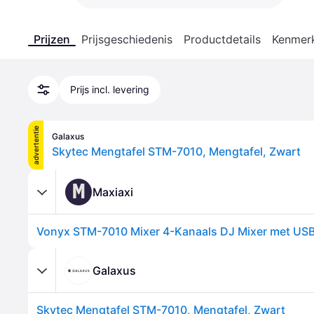
Prijzen
Prijsgeschiedenis
Productdetails
Kenmer
Prijs incl. levering
advertentie
Galaxus
Skytec Mengtafel STM-7010, Mengtafel, Zwart
M
Maxiaxi
Vonyx STM-7010 Mixer 4-Kanaals DJ Mixer met US
Galaxus
Skytec Mengtafel STM-7010, Mengtafel, Zwart