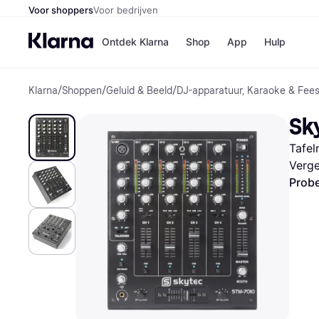
Voor shoppers
Voor bedrijven
Ontdek Klarna
Shop
App
Hulp
Klarna
/
Shoppen
/
Geluid & Beeld
/
DJ-apparatuur, Karaoke & Fee
Winkels
Media
B
Sk
Bol
B
Booki
B
Tafel
H&M
B
Kruidv
Verge
Probe
Winkelove