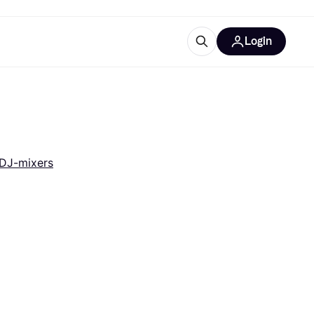
Login
trustingen
IM
DJ-mixers
gorieën