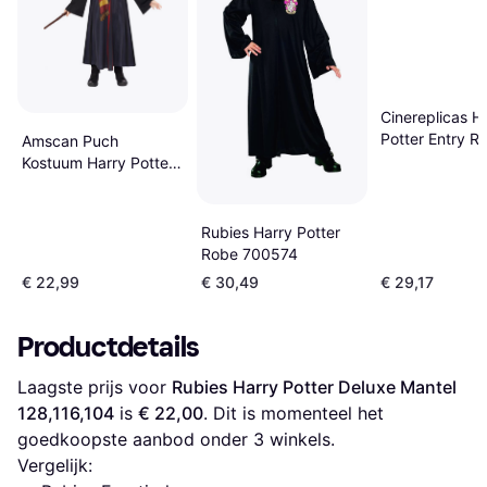
Cinereplicas H
Potter Entry R
Amscan Puch
Necktie & Tatt
Kostuum Harry Potter
Gryffindor kids
Dlx Kit 12-14 Jaar
Rubies Harry Potter
Robe 700574
€ 22,99
€ 30,49
€ 29,17
Productdetails
Laagste prijs voor 
Rubies Harry Potter Deluxe Mantel 
128,116,104
 is 
€ 22,00
. Dit is momenteel het 
goedkoopste aanbod onder 
3
 winkels.
Vergelijk: