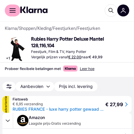
Voor shoppers
Voor bedrijven
Klarna
/
Shoppen
/
Kleding
/
Feestjurken
/
Feestjurken
Rubies Harry Potter Deluxe Mantel 
128,116,104
Feestjurk, Film & TV, Harry Potter
Vergelijk prijzen vanaf
€ 22,00
naar
€ 49,99
+
1
Probeer flexibele betalingen met
Leer hoe
Aanbevolen
Prijs incl. levering
advertentie
Fietsweb
€ 27,99
€ 6,95 verzending
RUBIES FRANCE - luxe harry potter gewaad voor kinderen - 158/170 ( 14-16 jaar )
Amazon
·
Laagste prijs
Gratis verzending