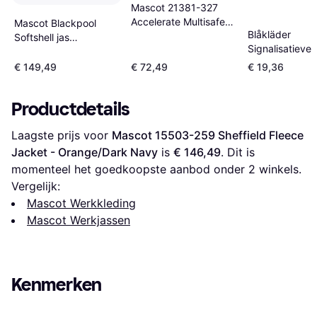
Mascot 21381-327
Accelerate Multisafe
Mascot Blackpool
Blåkläder
T-shirt
Softshell jas
Signalisatieve
Geel/antraciet
€ 149,49
€ 72,49
€ 19,36
Productdetails
Laagste prijs voor 
Mascot 15503-259 Sheffield Fleece 
Jacket - Orange/Dark Navy
 is 
€ 146,49
. Dit is 
momenteel het goedkoopste aanbod onder 
2
 winkels.
Vergelijk:
Mascot Werkkleding
Mascot Werkjassen
Kenmerken