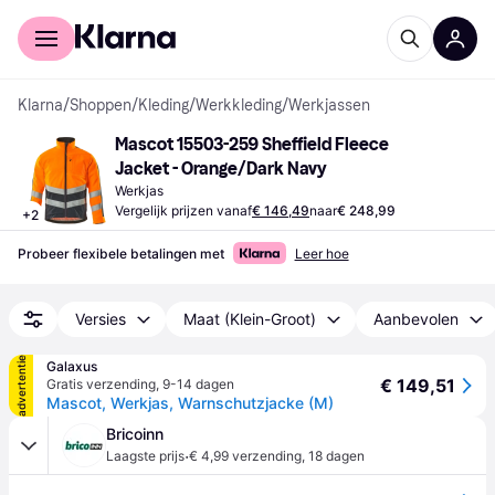
Voor shoppers
Voor bedrijven
Klarna
/
Shoppen
/
Kleding
/
Werkkleding
/
Werkjassen
Mascot 15503-259 Sheffield Fleece 
Jacket - Orange/Dark Navy
Werkjas
Vergelijk prijzen vanaf
€ 146,49
naar
€ 248,99
+
2
Probeer flexibele betalingen met
Leer hoe
Versies
Maat (Klein-Groot)
Aanbevolen
advertentie
Galaxus
€ 149,51
Gratis verzending
,
9-14 dagen
Mascot, Werkjas, Warnschutzjacke (M)
Bricoinn
·
Laagste prijs
€ 4,99 verzending
,
18 dagen