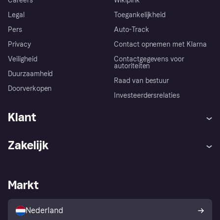
Careers
Wikipink
Legal
Toegankelijkheid
Pers
Auto-Track
Privacy
Contact opnemen met Klarna
Veiligheid
Contactgegevens voor
autoriteiten
Duurzaamheid
Raad van bestuur
Doorverkopen
Investeerdersrelaties
Klant
Hulp
Klachten
Zakelijk
Login
Onze belofte
Webwinkelsupport
Developers
De Klarna app
Privacyinstellingen
Zakelijke login
Operationele status
Markt
Winkeloverzicht
Je herroepingsrecht
Verkoop met Klarna
Platformen en partners
Kopersbescherming voor
consumenten
Nederland