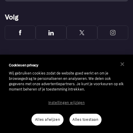
Volg
Cookies en privacy
Wij gebruiken cookies zodat de website goed werkt en om je
browsegedrag te personaliseren en analyseren. We delen ook
gegevens met onze advertentiepartners. Je kunt je voorkeuren op elk
moment beheren of je toestemming intrekken.
Instellingen wijzigen
Copyright © 2005-2026 Klarna Bank AB (publ). Headquarters: Stockholm, Sweden. All
rights reserved. Klarna Bank AB (publ). Sveavägen 46, 111 34 Stockholm. Organization
number: 556737-0431
Alles afwijzen
Alles toestaan
Cookies
Klarna.com