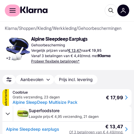
Voor shoppers
Voor bedrijven
Klarna
/
Shoppen
/
Kleding
/
Werkkleding
/
Gehoorbeschermingen
Alpine Sleepdeep Earplugs
Gehoorbescherming
Vergelijk prijzen vanaf
€ 13,47
naar
€ 19,95
Vanaf 3 betalingen van € 4,49/mnd. met
+
2
Probeer flexibele betalingen*
Aanbevolen
Prijs incl. levering
advertentie
Coolblue
€ 17,99
Gratis verzending
,
23 dagen
Alpine SleepDeep Multisize Pack
Superfoodstore
·
Laagste prijs
€ 4,95 verzending
,
21 dagen
€ 13,47
Alpine Sleepdeep earplugs
Of 3 betalingen van € 4,49/mnd.