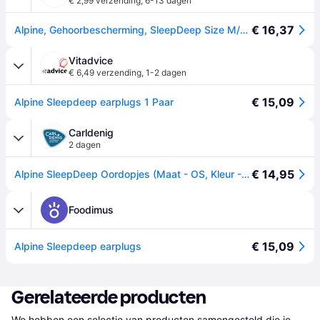
€ 2,99 verzending
,
6-13 dagen
€ 16,37
Alpine, Gehoorbescherming, SleepDeep Size M/L (1x)
Vitadvice
€ 6,49 verzending
,
1-2 dagen
€ 15,09
Alpine Sleepdeep earplugs 1 Paar
Carldenig
2 dagen
€ 14,95
Alpine SleepDeep Oordopjes (Maat - OS, Kleur - Nocolor)
Foodimus
€ 15,09
Alpine Sleepdeep earplugs
Gerelateerde producten
We hebben een selectie van producten samengesteld die je 