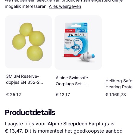
mogelijk interesseren.
Alles weergeven
3M 3M Reserve-
Alpine Swimsafe
Hellberg Safet
dopjes EN 352-2
Oorplugs Set -
Hearing Protec
stuks 7000103730
Cassette Blauw/Wit
Local 2 Headb
7000103730
€ 25,12
€ 12,17
€ 1.169,73
Productdetails
Laagste prijs voor 
Alpine Sleepdeep Earplugs
 is 
€ 13,47
. Dit is momenteel het goedkoopste aanbod 