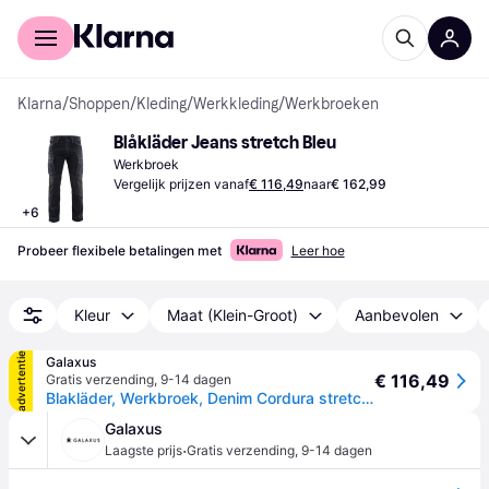
Voor shoppers
Voor bedrijven
Klarna
/
Shoppen
/
Kleding
/
Werkkleding
/
Werkbroeken
Blåkläder Jeans stretch Bleu
Werkbroek
Vergelijk prijzen vanaf
€ 116,49
naar
€ 162,99
+
6
Probeer flexibele betalingen met
Leer hoe
Kleur
Maat (Klein-Groot)
Aanbevolen
advertentie
Galaxus
€ 116,49
Gratis verzending
,
9-14 dagen
Blakläder, Werkbroek, Denim Cordura stretch broek (50)
Galaxus
·
Laagste prijs
Gratis verzending
,
9-14 dagen