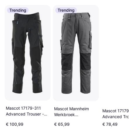
Trending
Trending
Mascot 17179-311
Mascot Mannheim
Mascot 17179-
Advanced Trouser -
Werkbroek
Advanced Trou
Black
Beige/Zwart
Dark Navy
€ 100,99
€ 65,99
€ 78,49