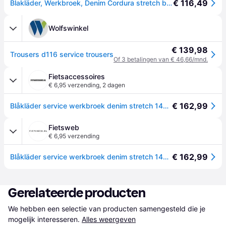
€ 116,49
Blakläder, Werkbroek, Denim Cordura stretch broek (50)
Wolfswinkel
€ 139,98
Trousers d116 service trousers
Of 3 betalingen van € 46,66/mnd.
Fietsaccessoires
€ 6,95 verzending
,
2 dagen
€ 162,99
Blåkläder service werkbroek denim stretch 14591142 | zwart | maat 52 - 7330509486139
Fietsweb
€ 6,95 verzending
€ 162,99
Blåkläder service werkbroek denim stretch 14591142 | zwart | maat 54 - 7330509486146
Gerelateerde producten
We hebben een selectie van producten samengesteld die je 
mogelijk interesseren.
Alles weergeven