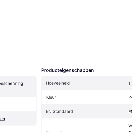
Producteigenschappen
Hoeveelheid
bescherming 
1
Kleur
Z
EN Standaard
E
gen
Ve