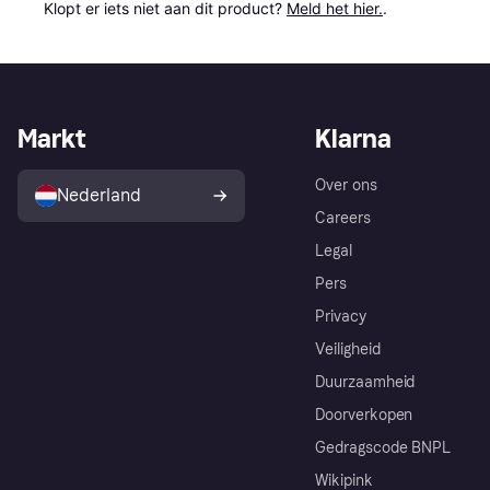
Klopt er iets niet aan dit product? 
Meld het hier.
.
Markt
Klarna
Over ons
Nederland
Careers
Legal
Pers
Privacy
Veiligheid
Duurzaamheid
Doorverkopen
Gedragscode BNPL
Wikipink