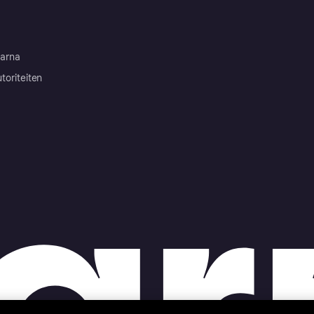
arna
toriteiten