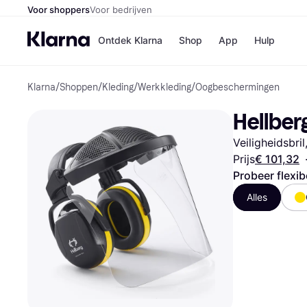
Voor shoppers
Voor bedrijven
Ontdek Klarna
Shop
App
Hulp
Klarna
/
Shoppen
/
Kleding
/
Werkkleding
/
Oogbeschermingen
Winkels
MediaMark
B
Hellber
Bol
B
Booking.c
B
Veiligheidsbril
H&M
B
Kruidvat
Prijs
€ 101,32
Probeer flexib
Alles
Winkeloverzich