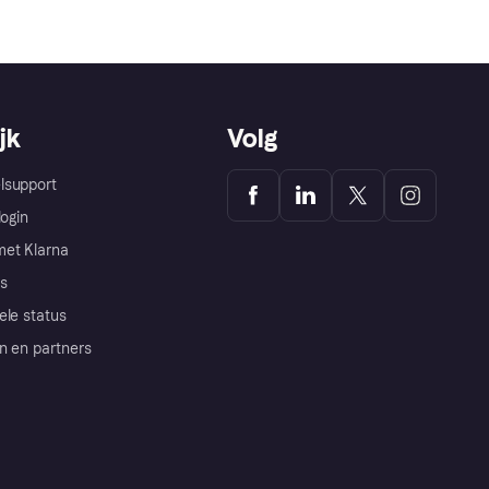
jk
Volg
lsupport
login
et Klarna
s
ele status
n en partners