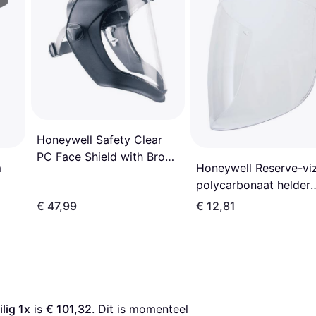
Honeywell Safety Clear
PC Face Shield with Brow,
Honeywell Reserve-viz
m
Chin Guard, Resistant To
polycarbonaat helder
Chemical Splashes, Flying
ongecoat EN 166 stuk
€ 47,99
€ 12,81
Particles
1031743 1031743
lig 1x
 is 
€ 101,32
. Dit is momenteel 