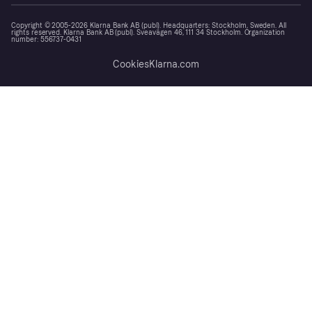
Copyright © 2005-2026 Klarna Bank AB (publ). Headquarters: Stockholm, Sweden. All
rights reserved. Klarna Bank AB (publ). Sveavägen 46, 111 34 Stockholm. Organization
number: 556737-0431
Cookies
Klarna.com