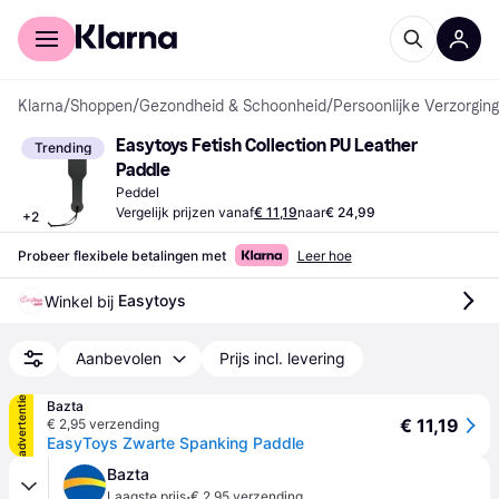
Voor shoppers
Voor bedrijven
Klarna
/
Shoppen
/
Gezondheid & Schoonheid
/
Persoonlijke Verzorging
Easytoys Fetish Collection PU Leather 
Trending
Paddle
Peddel
Vergelijk prijzen vanaf
€ 11,19
naar
€ 24,99
+
2
Probeer flexibele betalingen met
Leer hoe
Easytoys
Winkel bij 
Aanbevolen
Prijs incl. levering
advertentie
Bazta
€ 11,19
€ 2,95 verzending
EasyToys Zwarte Spanking Paddle
Bazta
·
Laagste prijs
€ 2,95 verzending