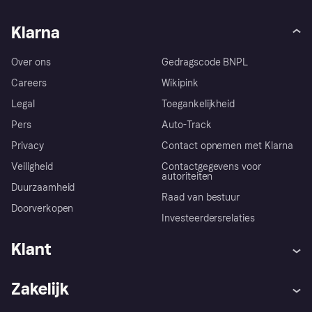
Klarna
Over ons
Gedragscode BNPL
Careers
Wikipink
Legal
Toegankelijkheid
Pers
Auto-Track
Privacy
Contact opnemen met Klarna
Veiligheid
Contactgegevens voor
autoriteiten
Duurzaamheid
Raad van bestuur
Doorverkopen
Investeerdersrelaties
Klant
Hulp
Klachten
Zakelijk
Login
Onze belofte