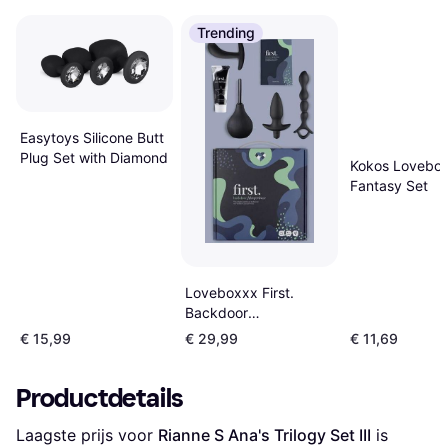
Trending
Easytoys Silicone Butt
Plug Set with Diamond
Kokos Lovebox
Fantasy Set
Loveboxxx First.
Backdoor
[S]Experience Starter
€ 15,99
€ 29,99
€ 11,69
Set
Productdetails
Laagste prijs voor 
Rianne S Ana's Trilogy Set III
 is 