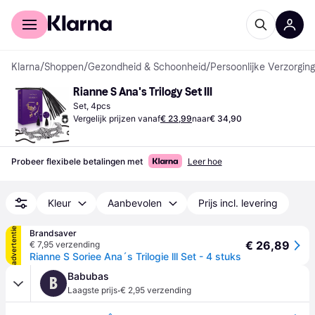
Voor shoppers
Voor bedrijven
Klarna
/
Shoppen
/
Gezondheid & Schoonheid
/
Persoonlijke Verzorging
Rianne S Ana's Trilogy Set III
Set, 4pcs
Vergelijk prijzen vanaf
€ 23,99
naar
€ 34,90
Probeer flexibele betalingen met
Leer hoe
Kleur
Aanbevolen
Prijs incl. levering
advertentie
Brandsaver
€ 26,89
€ 7,95 verzending
Rianne S Soriee Ana´s Trilogie lll Set - 4 stuks
Babubas
B
·
Laagste prijs
€ 2,95 verzending