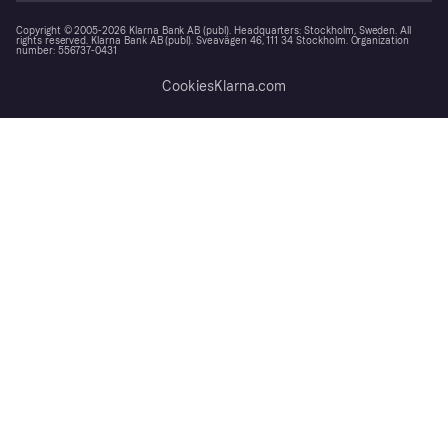
Copyright © 2005-2026 Klarna Bank AB (publ). Headquarters: Stockholm, Sweden. All
rights reserved. Klarna Bank AB (publ). Sveavägen 46, 111 34 Stockholm. Organization
number: 556737-0431
Cookies
Klarna.com