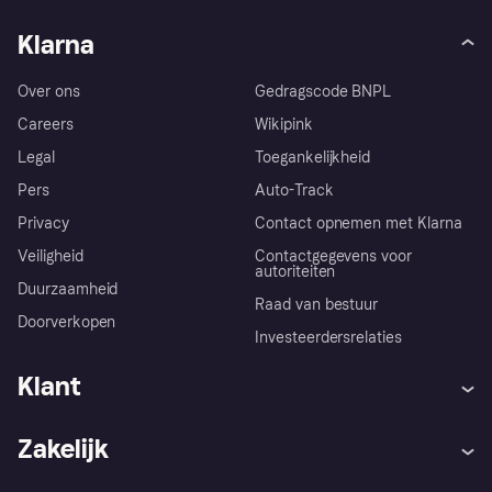
Klarna
Over ons
Gedragscode BNPL
Careers
Wikipink
Legal
Toegankelijkheid
Pers
Auto-Track
Privacy
Contact opnemen met Klarna
Veiligheid
Contactgegevens voor
autoriteiten
Duurzaamheid
Raad van bestuur
Doorverkopen
Investeerdersrelaties
Klant
Hulp
Klachten
Zakelijk
Login
Onze belofte