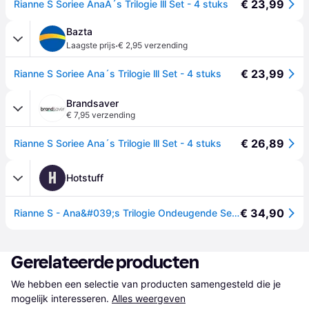
€ 23,99
Rianne S Soriee AnaÂ´s Trilogie lll Set - 4 stuks
Bazta
·
Laagste prijs
€ 2,95 verzending
€ 23,99
Rianne S Soriee Ana´s Trilogie lll Set - 4 stuks
Brandsaver
€ 7,95 verzending
€ 26,89
Rianne S Soriee Ana´s Trilogie lll Set - 4 stuks
H
Hotstuff
€ 34,90
Rianne S - Ana&#039;s Trilogie Ondeugende Set III
Gerelateerde producten
We hebben een selectie van producten samengesteld die je 
mogelijk interesseren.
Alles weergeven