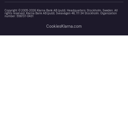
Copyright © 2005-2026 Klarna Bank AB (publ). Headquarters: Stockholm, Sweden. All
rights reserved. Klarna Bank AB (publ). Sveavägen 46, 111 34 Stockholm. Organization
number: 556737-0431
Cookies
Klarna.com