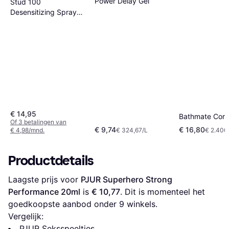
Power Delay Gel
Stud 100
Desensitizing Spray
for Men 12g
€ 14,95
Bathmate Cont
Of 3 betalingen van
€ 9,74
€ 16,80
€ 4,98/mnd.
€ 324,67/L
€ 2.400
Productdetails
Laagste prijs voor 
PJUR Superhero Strong 
Performance 20ml
 is 
€ 10,77
. Dit is momenteel het 
goedkoopste aanbod onder 
9
 winkels.
Vergelijk:
PJUR Seksspeeltjes