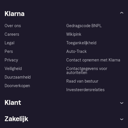
Klarna
Over ons
Gedragscode BNPL
Careers
Wikipink
Legal
Toegankelijkheid
Pers
Auto-Track
Privacy
Contact opnemen met Klarna
Veiligheid
Contactgegevens voor
autoriteiten
Duurzaamheid
Raad van bestuur
Doorverkopen
Investeerdersrelaties
Klant
Hulp
Klachten
Zakelijk
Login
Onze belofte