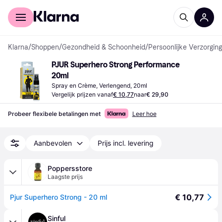
Voor shoppers
Voor bedrijven
Klarna
/
Shoppen
/
Gezondheid & Schoonheid
/
Persoonlijke Verzorging
PJUR Superhero Strong Performance 
20ml
Spray en Crème, Verlengend, 20ml
Vergelijk prijzen vanaf
€ 10,77
naar
€ 29,90
Probeer flexibele betalingen met
Leer hoe
Aanbevolen
Prijs incl. levering
Poppersstore
Laagste prijs
€ 10,77
Pjur Superhero Strong - 20 ml
Sinful