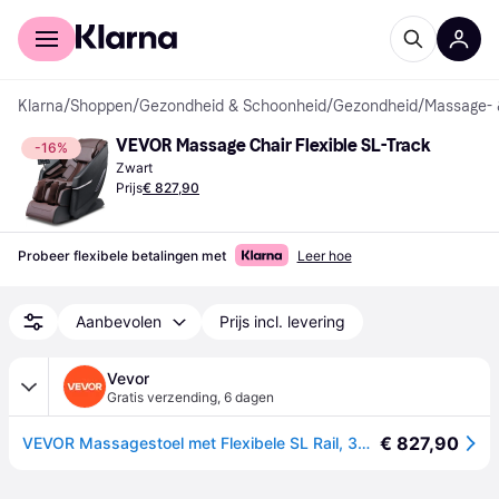
Voor shoppers
Voor bedrijven
Klarna
/
Shoppen
/
Gezondheid & Schoonheid
/
Gezondheid
/
Massage- 
VEVOR Massage Chair Flexible SL-Track
-16%
Zwart
Prijs
€ 827,90
Probeer flexibele betalingen met
Leer hoe
Aanbevolen
Prijs incl. levering
Vevor
Gratis verzending
,
6 dagen
€ 827,90
VEVOR Massagestoel met Flexibele SL Rail, 3D Full Body Shiatsu Massager, Zero Gravity, 10 tot 18 Automatische Standen, Verwarming, Bluetooth Speaker, Luchtkussen en Touchscreen 150 kg