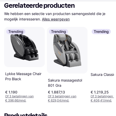
Gerelateerde producten
We hebben een selectie van producten samengesteld die je 
mogelijk interesseren.
Alles weergeven
Trending
Trending
Trending
Lykke Massage Chair
Sakura Classi
Pro Black
Sakura massagestol
801 Gra
€ 1.190
€ 1.887,13
€ 1.219,25
Of 3 betalingen van
Of 3 betalingen van
Of 3 betalingen 
€ 396,66/mnd.
€ 629,04/mnd.
€ 406,41/mnd.
Productdetails