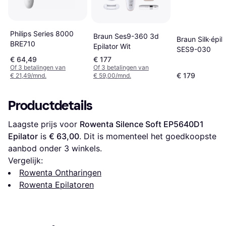
Philips Series 8000
Braun Ses9-360 3d
Braun Silk·épil 
BRE710
Epilator Wit
SES9-030
€ 64,49
€ 177
Of 3 betalingen van
Of 3 betalingen van
€ 179
€ 21,49/mnd.
€ 59,00/mnd.
Productdetails
Laagste prijs voor 
Rowenta Silence Soft EP5640D1 
Epilator
 is 
€ 63,00
. Dit is momenteel het goedkoopste 
aanbod onder 
3
 winkels.
Vergelijk:
Rowenta Ontharingen
Rowenta Epilatoren