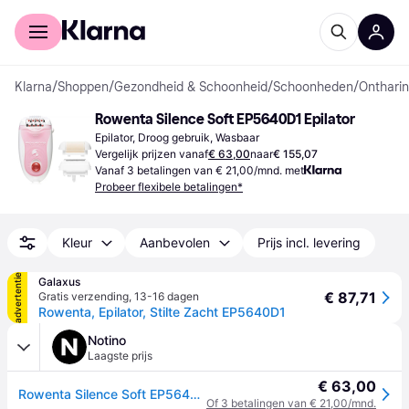
Voor shoppers
Voor bedrijven
Klarna
/
Shoppen
/
Gezondheid & Schoonheid
/
Schoonheden
/
Onthari
Rowenta Silence Soft EP5640D1 Epilator
Epilator, Droog gebruik, Wasbaar
Vergelijk prijzen vanaf
€ 63,00
naar
€ 155,07
Vanaf 3 betalingen van € 21,00/mnd. met
Probeer flexibele betalingen*
Kleur
Aanbevolen
Prijs incl. levering
advertentie
Galaxus
€ 87,71
Gratis verzending
,
13-16 dagen
Rowenta, Epilator, Stilte Zacht EP5640D1
Notino
Laagste prijs
€ 63,00
Rowenta Silence Soft EP5640D1 Epilator
Of 3 betalingen van € 21,00/mnd.