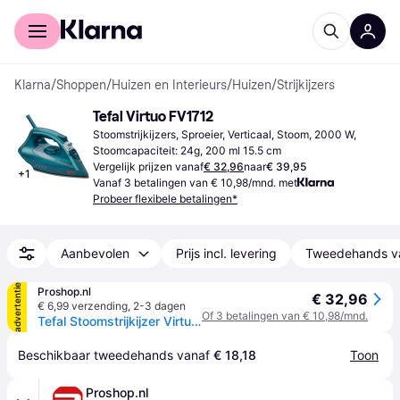
Voor shoppers
Voor bedrijven
Klarna
/
Shoppen
/
Huizen en Interieurs
/
Huizen
/
Strijkijzers
Tefal Virtuo FV1712
Stoomstrijkijzers, Sproeier, Verticaal, Stoom, 2000 W, 
Stoomcapaciteit: 24g, 200 ml 15.5 cm
Vergelijk prijzen vanaf
€ 32,96
naar
€ 39,95
+
1
Vanaf 3 betalingen van € 10,98/mnd. met
Probeer flexibele betalingen*
Aanbevolen
Prijs incl. levering
Tweedehands v
advertentie
Proshop.nl
€ 32,96
€ 6,99 verzending
,
2-3 dagen
Of 3 betalingen van € 10,98/mnd.
Tefal Stoomstrijkijzer Virtuo FV1712E0
Beschikbaar tweedehands vanaf 
€ 18,18
Toon
Proshop.nl