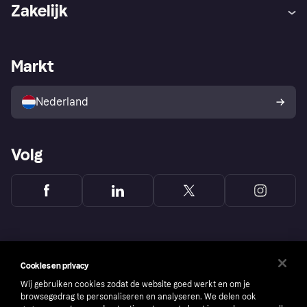
Hulp
Klachten
Zakelijk
Login
Onze belofte
Webwinkelsupport
Developers
De Klarna app
Privacyinstellingen
Zakelijke login
Operationele status
Markt
Winkeloverzicht
Je herroepingsrecht
Verkoop met Klarna
Platformen en partners
Kopersbescherming voor
consumenten
Nederland
Volg
Cookies en privacy
Wij gebruiken cookies zodat de website goed werkt en om je
browsegedrag te personaliseren en analyseren. We delen ook