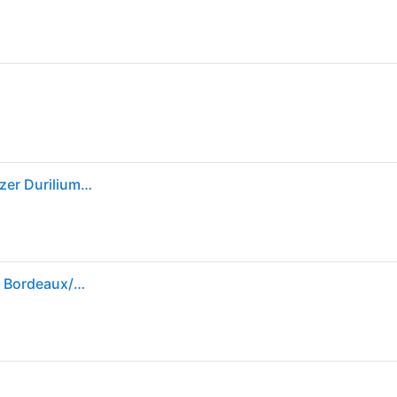
Tefal EasyGliss Plus FV5714 Droog- en stoomstrijkijzer Durilium Sole Bordeaux, Strijkijzer, Bruin, Wit
Tefal FV5714 Easygliss Plus Stoomstrijkijzer 2400W Bordeaux/Wit