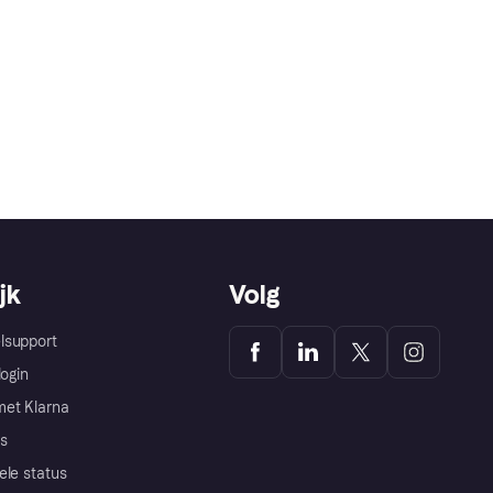
jk
Volg
lsupport
login
et Klarna
s
ele status