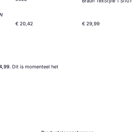
Braun TexStyle 1 SI10
 W
€ 20,42
€ 29,99
4,99
. Dit is momenteel het 