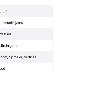
5.0 g
toomstrijkijzers
70.0 ml
elfreinigend
toom, Sproeier, Verticaal
ood