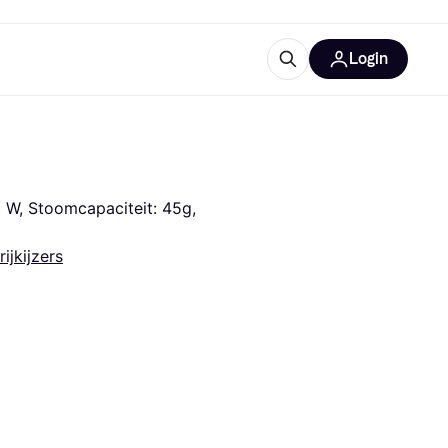
Login
trustingen
IM
0 W, Stoomcapaciteit: 45g, 
rijkijzers
gorieën