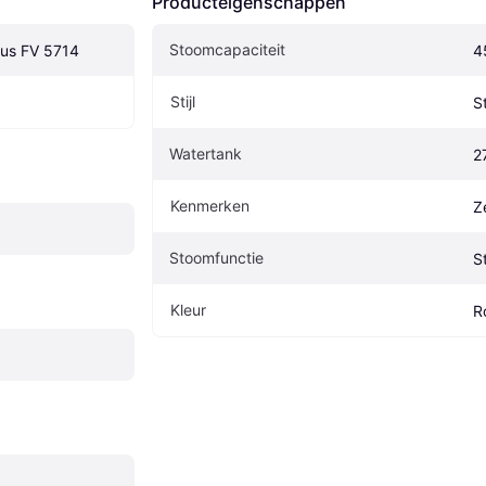
Producteigenschappen
Stoomcapaciteit
Plus FV 5714
4
Stijl
S
Watertank
2
Kenmerken
Z
Stoomfunctie
S
Kleur
R