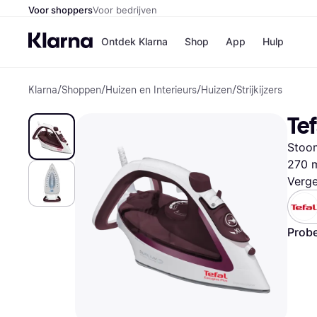
Voor shoppers
Voor bedrijven
Ontdek Klarna
Shop
App
Hulp
Klarna
/
Shoppen
/
Huizen en Interieurs
/
Huizen
/
Strijkijzers
Winkels
Media
B
Tef
Bol
B
Booki
B
Stoom
H&M
B
Kruidv
270 
Verge
Probe
Winkelove