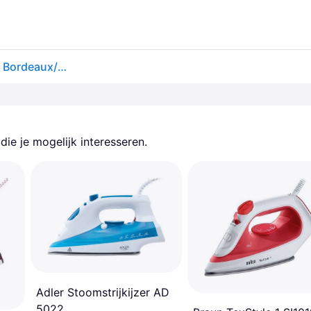
Tefal FV5714 Easygliss Plus Stoomstrijkijzer 2400W Bordeaux/Wit
ie je mogelijk interesseren.
Adler Stoomstrijkijzer AD
5022