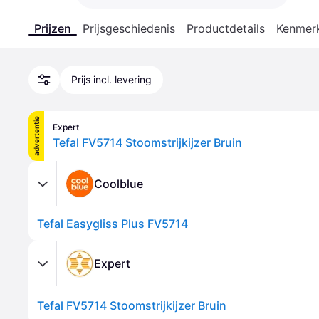
Prijzen
Prijsgeschiedenis
Productdetails
Kenmer
Prijs incl. levering
advertentie
Expert
Tefal FV5714 Stoomstrijkijzer Bruin
Coolblue
Tefal Easygliss Plus FV5714
Expert
Tefal FV5714 Stoomstrijkijzer Bruin