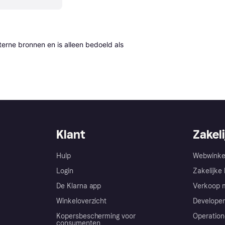
erne bronnen en is alleen bedoeld als 
Klant
Zakeli
Hulp
Webwinke
Login
Zakelijke 
De Klarna app
Verkoop m
Winkeloverzicht
Developer
Kopersbescherming voor
Operation
consumenten