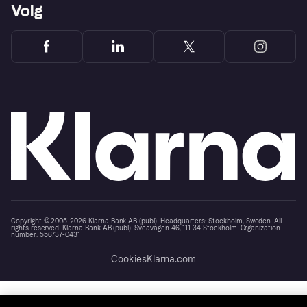
Volg
Copyright © 2005-2026 Klarna Bank AB (publ). Headquarters: Stockholm, Sweden. All
rights reserved. Klarna Bank AB (publ). Sveavägen 46, 111 34 Stockholm. Organization
number: 556737-0431
Cookies
Klarna.com