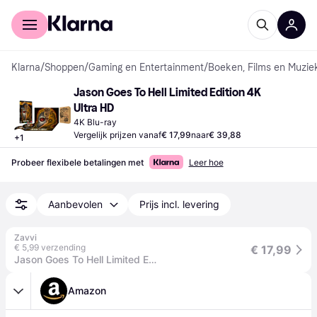
Voor shoppers
Voor bedrijven
Klarna
/
Shoppen
/
Gaming en Entertainment
/
Boeken, Films en Muzie
Jason Goes To Hell Limited Edition 4K 
Ultra HD
4K Blu-ray
Vergelijk prijzen vanaf
€ 17,99
naar
€ 39,88
+
1
Probeer flexibele betalingen met
Leer hoe
Aanbevolen
Prijs incl. levering
Zavvi
€ 5,99 verzending
€ 17,99
Jason Goes To Hell Limited Edition 4K Ultra HD
Amazon