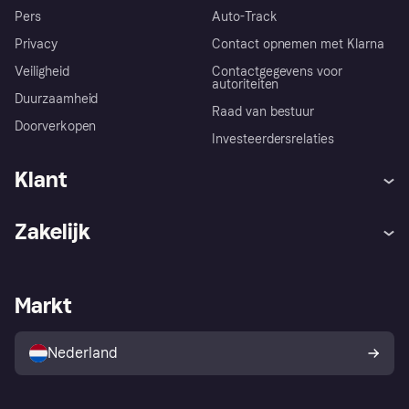
Pers
Auto-Track
Privacy
Contact opnemen met Klarna
Veiligheid
Contactgegevens voor
autoriteiten
Duurzaamheid
Raad van bestuur
Doorverkopen
Investeerdersrelaties
Klant
Hulp
Klachten
Zakelijk
Login
Onze belofte
Webwinkelsupport
Developers
De Klarna app
Privacyinstellingen
Zakelijke login
Operationele status
Markt
Winkeloverzicht
Je herroepingsrecht
Verkoop met Klarna
Platformen en partners
Kopersbescherming voor
consumenten
Nederland