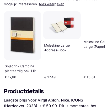
mogelijk interesseren.
Alles weergeven
Moleskine Cahi
Moleskine Large
Large (Paperb
Address-Book
2004)
(Hardcover,
Paperback, 2003)
Sojadrink Campina
plantaardig pak 1 liter
(Hardcover,
€ 17,60
€ 17,49
€ 13,01
Paperback, 2009)
Productdetails
Laagste prijs voor 
Virgil Abloh. Nike. ICONS 
(Hardcover, 2023)
 is 
€ 50,99
. Dit is momenteel het 