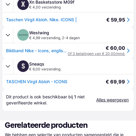
Xn Basketsstore M09f
X
€ 4,00 verzending
€ 59,95
Taschen Virgil Abloh. Nike. ICONS |
Westwing
€ 4,99 verzending
,
2-4 dagen
€ 60,00
Bildband Nike - Icons, englische Ausgabe
Of 3 betalingen van € 20,00/mnd.
Sneaqs
S
€ 9,00 verzending
€ 69,99
TASCHEN Virgil Abloh - ICONS
Dit product is ook beschikbaar bij 
1
 niet 
Alles weergeven
geverifieerde 
winkel
.
Gerelateerde producten
We hebben een selectie van producten samengesteld die je 