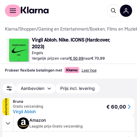
Voor shoppers
Voor bedrijven
Klarna
/
Shoppen
/
Gaming en Entertainment
/
Boeken, Films en Muzie
Virgil Abloh. Nike. ICONS (Hardcover, 
2023)
Engels
Vergelijk prijzen vanaf
€ 50,99
naar
€ 70,99
Probeer flexibele betalingen met
Leer hoe
Aanbevolen
Prijs incl. levering
advertentie
Bruna
€ 60,00
Gratis verzending
Virgil Abloh
Amazon
·
Laagste prijs
Gratis verzending