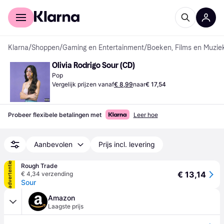
Voor shoppers
Voor bedrijven
Klarna
/
Shoppen
/
Gaming en Entertainment
/
Boeken, Films en Muzie
Olivia Rodrigo Sour (CD)
Pop
Vergelijk prijzen vanaf
€ 8,99
naar
€ 17,54
Probeer flexibele betalingen met
Leer hoe
Aanbevolen
Prijs incl. levering
advertentie
Rough Trade
€ 13,14
€ 4,34 verzending
Sour
Amazon
Laagste prijs