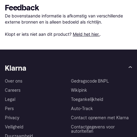
Feedback
De bovenstaande informatie is afkomstig van verschillende 
externe bronnen en is alleen bedoeld als richtlijn.

Klopt er iets niet aan dit product? 
Meld het hier.
.
Klarna
Over ons
Gedragscode BNPL
Careers
Wikipink
Legal
Toegankelijkheid
Pers
Auto-Track
Privacy
Contact opnemen met Klarna
Veiligheid
Contactgegevens voor
autoriteiten
Duurzaamheid