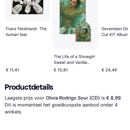
Franz Ferdinand- The
Seventeen Dire
human fear
Cut KiT Album
Premium
The Life of a Showgirl
Sweat and Vanilla
Perfume (CD)
€ 11,41
€ 15,81
€ 24,49
Productdetails
Laagste prijs voor 
Olivia Rodrigo Sour (CD)
 is 
€ 8,99
. 
Dit is momenteel het goedkoopste aanbod onder 
4
winkels.