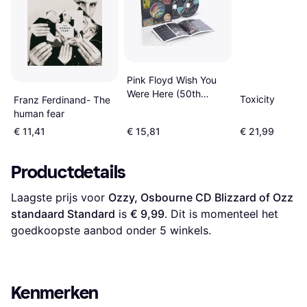
Pink Floyd Wish You
Were Here (50th
Toxicity
Franz Ferdinand- The
Anniversary) (Digipak
human fear
2) (CD)
€ 11,41
€ 15,81
€ 21,99
Productdetails
Laagste prijs voor 
Ozzy, Osbourne CD Blizzard of Ozz 
standaard Standard
 is 
€ 9,99
. Dit is momenteel het 
goedkoopste aanbod onder 
5
 winkels.
Kenmerken