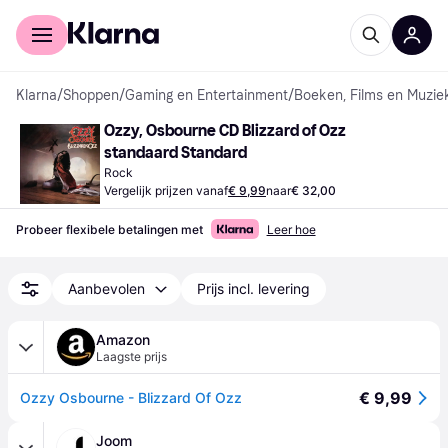
Voor shoppers
Voor bedrijven
Klarna
/
Shoppen
/
Gaming en Entertainment
/
Boeken, Films en Muzie
Ozzy, Osbourne CD Blizzard of Ozz 
standaard Standard
Rock
Vergelijk prijzen vanaf
€ 9,99
naar
€ 32,00
Probeer flexibele betalingen met
Leer hoe
Aanbevolen
Prijs incl. levering
Amazon
Laagste prijs
€ 9,99
Ozzy Osbourne - Blizzard Of Ozz
Joom