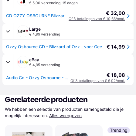
€ 5,00 verzending
,
15 dagen
€ 32,00
CD OZZY OSBOURNE Blizzard Of Ozz 88697738182 Epic 2011 VS Rock
Of 3 betalingen van € 10,66/mnd.
Large
€ 4,99 verzending
€ 14,99
Ozzy Osbourne CD - Blizzard of Ozz - voor Geen - standaard - Standard
eBay
€ 4,95 verzending
€ 18,08
Audio Cd - Ozzy Osbourne - Blizzard Of Oz - Epic -N- nieuw
Of 3 betalingen van € 6,02/mnd.
Gerelateerde producten
We hebben een selectie van producten samengesteld die je 
mogelijk interesseren.
Alles weergeven
Trending