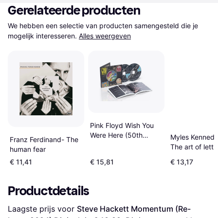
Gerelateerde producten
We hebben een selectie van producten samengesteld die je 
mogelijk interesseren.
Alles weergeven
Pink Floyd Wish You
Were Here (50th
Myles Kenned
Franz Ferdinand- The
Anniversary) (Digipak
The art of lett
human fear
2) (CD)
standaard Sta
€ 11,41
€ 15,81
€ 13,17
Productdetails
Laagste prijs voor 
Steve Hackett Momentum (Re-