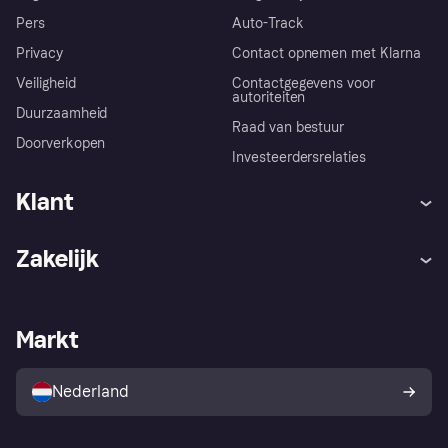
Pers
Auto-Track
Privacy
Contact opnemen met Klarna
Veiligheid
Contactgegevens voor
autoriteiten
Duurzaamheid
Raad van bestuur
Doorverkopen
Investeerdersrelaties
Klant
Hulp
Klachten
Zakelijk
Login
Onze belofte
Webwinkelsupport
Developers
De Klarna app
Privacyinstellingen
Zakelijke login
Operationele status
Markt
Winkeloverzicht
Je herroepingsrecht
Verkoop met Klarna
Platformen en partners
Kopersbescherming voor
consumenten
Nederland