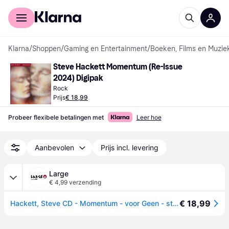
Voor shoppers
Voor bedrijven
Klarna
/
Shoppen
/
Gaming en Entertainment
/
Boeken, Films en Muzie
Steve Hackett Momentum (Re-Issue 
2024) Digipak
Rock
Prijs
€ 18,99
Probeer flexibele betalingen met
Leer hoe
Aanbevolen
Prijs incl. levering
Large
€ 4,99 verzending
€ 18,99
Hackett, Steve CD - Momentum - voor Geen - standaard - Standard