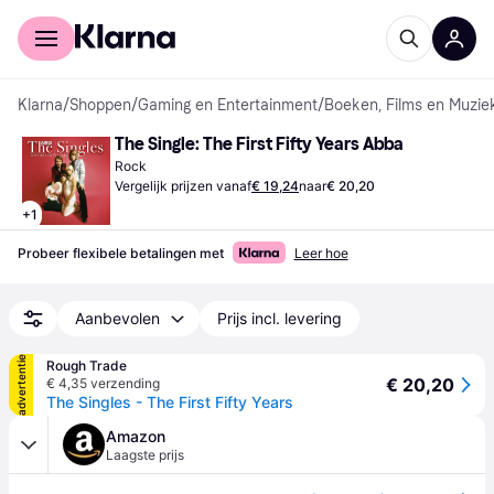
Voor shoppers
Voor bedrijven
Klarna
/
Shoppen
/
Gaming en Entertainment
/
Boeken, Films en Muzie
The Single: The First Fifty Years Abba
Rock
Vergelijk prijzen vanaf
€ 19,24
naar
€ 20,20
+
1
Probeer flexibele betalingen met
Leer hoe
Aanbevolen
Prijs incl. levering
advertentie
Rough Trade
€ 20,20
€ 4,35 verzending
The Singles - The First Fifty Years
Amazon
Laagste prijs