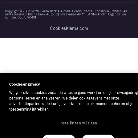
Copyright © 2005-2026 Klarna Bank AB (publ). Headquarters: Stockholm, Sweden. All
rights reserved. Klarna Bank AB (publ). Sveavägen 46, 111 34 Stockholm. Organization
number: 556737-0431
Cookies
Klarna.com
Cookies en privacy
Wij gebruiken cookies zodat de website goed werkt en om je browsegedrag
personaliseren en analyseren. We delen ook gegevens met onze
advertentiepartners. Je kunt je voorkeuren op elk moment beheren of je
toestemming intrekken.
Instellingen wijzigen