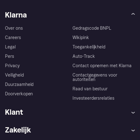
Klarna
Over ons
Gedragscode BNPL
Careers
Wikipink
Legal
Toegankelijkheid
Pers
Auto-Track
Privacy
Contact opnemen met Klarna
Veiligheid
Contactgegevens voor
autoriteiten
Duurzaamheid
Raad van bestuur
Doorverkopen
Investeerdersrelaties
Klant
Hulp
Klachten
Zakelijk
Login
Onze belofte