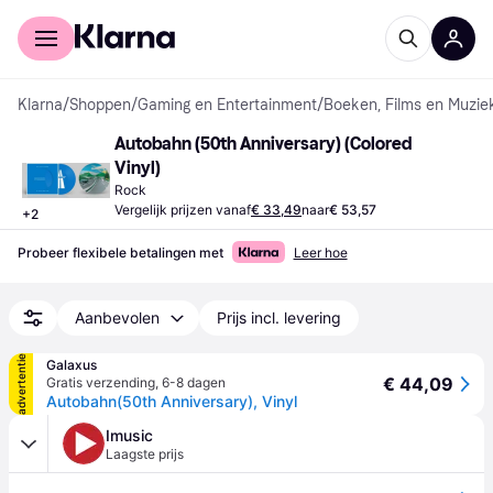
Voor shoppers
Voor bedrijven
Klarna
/
Shoppen
/
Gaming en Entertainment
/
Boeken, Films en Muzie
Autobahn (50th Anniversary) (Colored 
Vinyl)
Rock
Vergelijk prijzen vanaf
€ 33,49
naar
€ 53,57
+
2
Probeer flexibele betalingen met
Leer hoe
Aanbevolen
Prijs incl. levering
advertentie
Galaxus
€ 44,09
Gratis verzending
,
6-8 dagen
Autobahn(50th Anniversary), Vinyl
Imusic
Laagste prijs