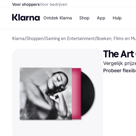
Voor shoppers
Voor bedrijven
Ontdek Klarna
Shop
App
Hulp
Klarna
/
Shoppen
/
Gaming en Entertainment
/
Boeken, Films en M
Winkels
Media
B
The Art 
Bol
B
Booki
B
Vergelijk prij
H&M
B
Kruidv
Probeer flexib
Winkelove