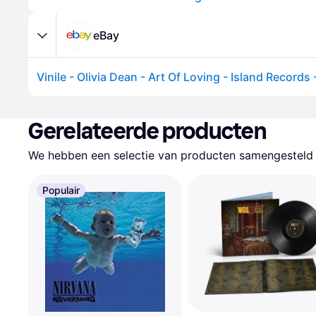
eBay
Vinile - Olivia Dean - Art Of Loving - Island Records
Gerelateerde producten
We hebben een selectie van producten samengesteld d
Populair