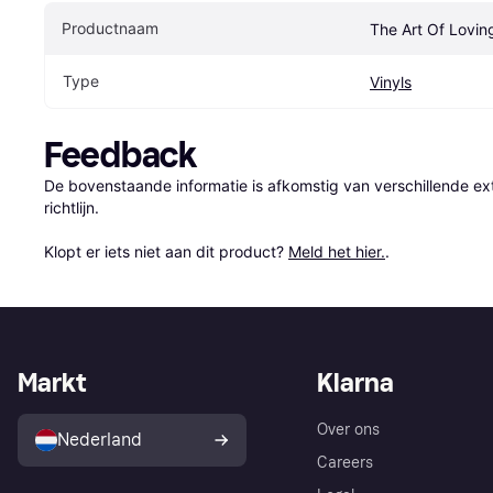
Productnaam
The Art Of Loving
Type
Vinyls
Feedback
De bovenstaande informatie is afkomstig van verschillende ext
richtlijn.

Klopt er iets niet aan dit product? 
Meld het hier.
.
Markt
Klarna
Over ons
Nederland
Careers