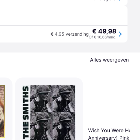
€ 49,98
€ 4,95 verzending
Of € 16,66/mnd.
Alles weergeven
Wish You Were Here 
Anniversary) Pink Flo