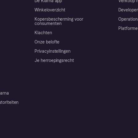
De Klarna app
Verkoop m
Winkeloverzicht
Developer
Kopersbescherming voor
Operation
consumenten
Platforme
Klachten
Onze belofte
Privacyinstellingen
Je herroepingsrecht
arna
toriteiten