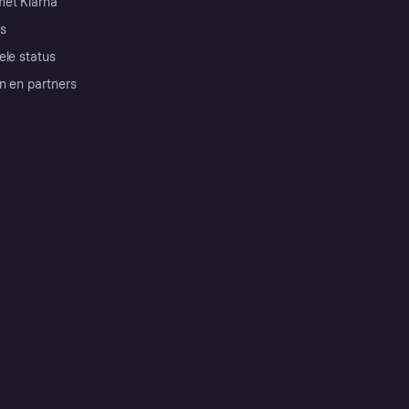
et Klarna
s
ele status
n en partners