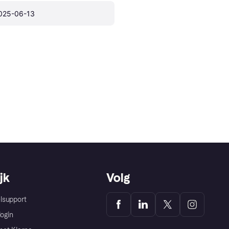
025-06-13
jk
Volg
lsupport
login