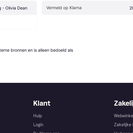
Vermeld op Klarna
 - Olivia Dean
2
erne bronnen en is alleen bedoeld als 
Klant
Zakeli
Hulp
Webwinke
Login
Zakelijke 