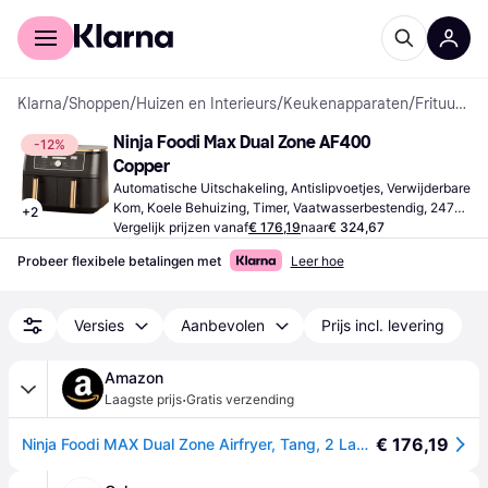
Voor shoppers
Voor bedrijven
Klarna
/
Shoppen
/
Huizen en Interieurs
/
Keukenapparaten
/
Frituurapparaten & Airfryers
Ninja Foodi Max Dual Zone AF400 
-12%
Copper
Automatische Uitschakeling, Antislipvoetjes, Verwijderbare 
Kom, Koele Behuizing, Timer, Vaatwasserbestendig, 2470 
+
2
W, Capaciteit: 4 kg
Vergelijk prijzen vanaf
€ 176,19
naar
€ 324,67
Probeer flexibele betalingen met
Leer hoe
Versies
Aanbevolen
Prijs incl. levering
Amazon
·
Laagste prijs
Gratis verzending
€ 176,19
Ninja Foodi MAX Dual Zone Airfryer, Tang, 2 Laden, 9,5L, 6-in-1, Olievrij, Airfryen, Max Crisp, Braden, Bakken, Vaatwasmachinebestendige Manden, Anti-aanbaklaag, Koper/Zwart Amazon Exclusief AF400EUCP