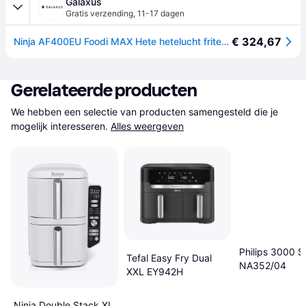
Galaxus
Gratis verzending
,
11-17 dagen
€ 324,67
Ninja AF400EU Foodi MAX Hete hetelucht friteuse, 9,5 liter inhoud, 2 compartimenten, 6..., Friteuse, Koper, Zwart
Gerelateerde producten
We hebben een selectie van producten samengesteld die je 
mogelijk interesseren.
Alles weergeven
Philips 3000 S
Tefal Easy Fry Dual
NA352/04
XXL EY942H
Ninja Double Stack XL