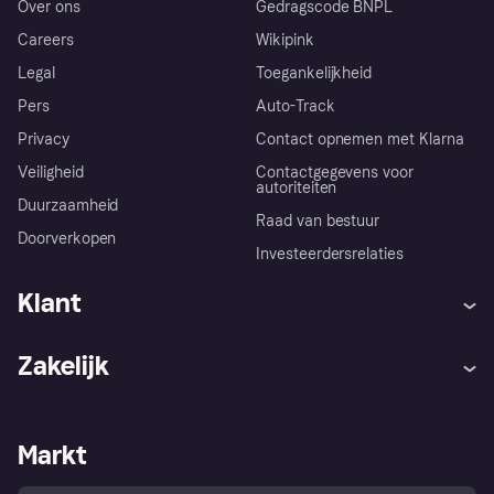
Over ons
Gedragscode BNPL
Careers
Wikipink
Legal
Toegankelijkheid
Pers
Auto-Track
Privacy
Contact opnemen met Klarna
Veiligheid
Contactgegevens voor
autoriteiten
Duurzaamheid
Raad van bestuur
Doorverkopen
Investeerdersrelaties
Klant
Hulp
Klachten
Zakelijk
Login
Onze belofte
Webwinkelsupport
Developers
De Klarna app
Privacyinstellingen
Zakelijke login
Operationele status
Markt
Winkeloverzicht
Je herroepingsrecht
Verkoop met Klarna
Platformen en partners
Kopersbescherming voor