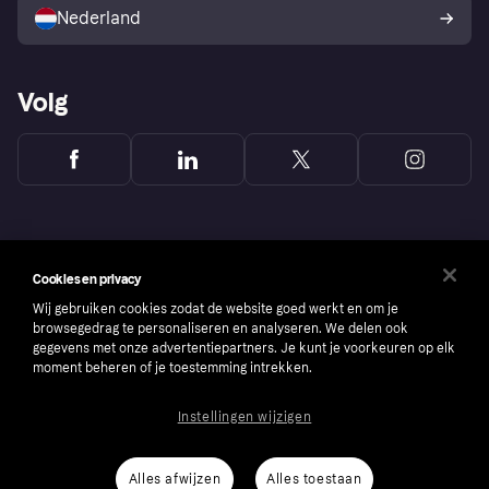
consumenten
Nederland
Volg
Cookies en privacy
Wij gebruiken cookies zodat de website goed werkt en om je
browsegedrag te personaliseren en analyseren. We delen ook
gegevens met onze advertentiepartners. Je kunt je voorkeuren op elk
moment beheren of je toestemming intrekken.
Instellingen wijzigen
Copyright © 2005-2026 Klarna Bank AB (publ). Headquarters: Stockholm, Sweden. All
rights reserved. Klarna Bank AB (publ). Sveavägen 46, 111 34 Stockholm. Organization
number: 556737-0431
Alles afwijzen
Alles toestaan